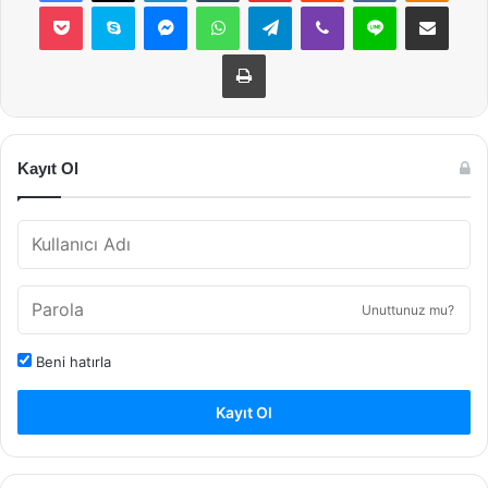
Pocket
Skype
Messenger
WhatsApp
Telegram
Viber
Line
E-Posta ile payla
Yazdır
Kayıt Ol
Unuttunuz mu?
Beni hatırla
Kayıt Ol