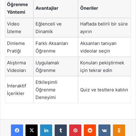
Öğrenme
Avantajlar
Öneriler
Yöntemi
Video
Eğlenceli ve
Haftada belirli bir süre
İzleme
Dinamik
ayırın
Dinleme
Farklı Aksanları
Aksanları tanıyan
Pratiği
Öğrenme
videolar seçin
Alıştırma
Uygulamalı
Konuları pekiştirmek
Videoları
Öğrenme
için tekrar edin
Etkileşimli
İnteraktif
Öğrenme
Quiz ve testlere katılın
İçerikler
Deneyimi
Facebook
X
LinkedIn
Tumblr
Pinterest
Reddit
VKontakte
Odnok