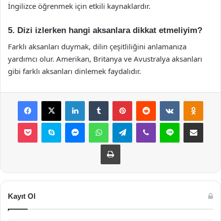
İngilizce öğrenmek için etkili kaynaklardır.
5. Dizi izlerken hangi aksanlara dikkat etmeliyim?
Farklı aksanları duymak, dilin çeşitliliğini anlamanıza
yardımcı olur. Amerikan, Britanya ve Avustralya aksanları
gibi farklı aksanları dinlemek faydalıdır.
Facebook
X
LinkedIn
Tumblr
Pinterest
Reddit
VKontakte
Odnok
Pocket
Skype
Messenger
WhatsApp
Telegram
Viber
Line
E-Posta ile payla
Yazdır
Kayıt Ol