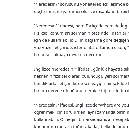
“Neredesin?” sorusunu yönelterek etkileşimde bul
güçlenmesine yardımcı olur ve insanların birbirl
“Neredesin?” ifadesi, hem Türkçede hem de İngili
Fiziksel konumları sormanın ötesinde, insanları
için de kullanılabilir. Dilin bağlama göre değişen 
yüz yüze iletişimde, ister dijital ortamda olsun,
bir unsur olmaya devam edecektir.
İngilizce “Neredesin?” ifadesi, günlük hayatta sık
nesnenin fiziksel olarak bulunduğu yeri sormaktı
tanıdıklarla iletişim kurarken yaygın bir şekilde
birinin nerede olduğunu merak ettiğimizde bu i
“Neredesin?” ifadesi, İngilizce’de “Where are you
öğrenmek için sorulurken, aynı zamanda birini
kullanılabilir. Örneğin, bir arkadaşınıza mesaj 
konumunu merak ettiğiniz kadar, belki de onun i