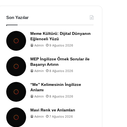
Son Yazılar
Meme Kültürü: Dijital Dünyanın
Eğlenceli Yüzü
Admin
9 Ağustos 2026
MEP İngilizce Örnek Sorular ile
Başarıyı Artırın
Admin
8 Ağustos 2026
“Me” Kelimesinin İngilizce
Anlamı
Admin
8 Ağustos 2026
Mavi Renk ve Anlamları
Admin
7 Ağustos 2026