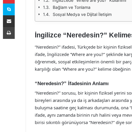
İngilizcede "Where are you?" Kullanımı
Skype
Bağlam ve Tonlama
Sosyal Medya ve Dijital İletişim
E-Posta ile paylaş
Yazdır
İngilizce “Neredesin?” Kelime
“Neredesin?” ifadesi, Türkçede bir kişinin fiziks
ifade, İngilizcede “Where are you?” şeklinde karş
öğrenmek, sosyal etkileşimlerin önemli bir parça
karşılığı olan “Where are you?” kelime öbeğinin 
“Neredesin?” İfadesinin Anlamı
“Neredesin?” sorusu, bir kişinin fiziksel yerini so
bireyleri arasında ya da iş arkadaşları arasında y
buluşma saatine geç kalması durumunda, ona “N
ifade, aynı zamanda birinin ruh halini veya mev
birisi sıkıntılı görünüyorsa “Neredesin?” diye so