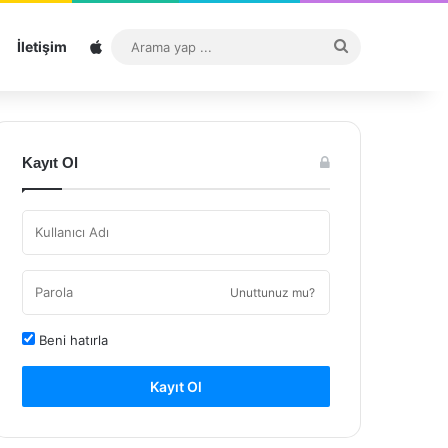
Sitemap
Arama
İletişim
yap
...
Kayıt Ol
Unuttunuz mu?
Beni hatırla
Kayıt Ol