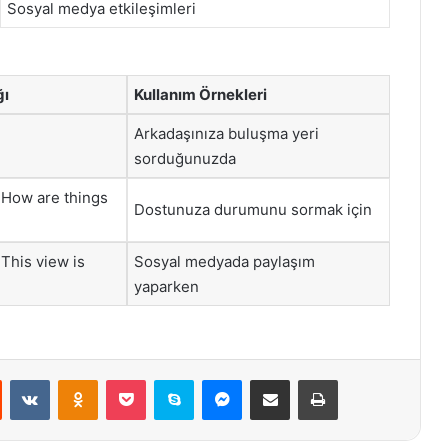
Sosyal medya etkileşimleri
ğı
Kullanım Örnekleri
Arkadaşınıza buluşma yeri
sorduğunuzda
 How are things
Dostunuza durumunu sormak için
This view is
Sosyal medyada paylaşım
yaparken
st
Reddit
VKontakte
Odnoklassniki
Pocket
Skype
Messenger
E-Posta ile paylaş
Yazdır