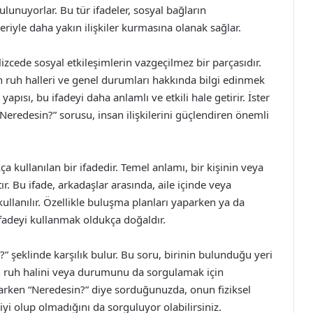
unuyorlar. Bu tür ifadeler, sosyal bağların
eriyle daha yakın ilişkiler kurmasına olanak sağlar.
zcede sosyal etkileşimlerin vazgeçilmez bir parçasıdır.
n ruh halleri ve genel durumları hakkında bilgi edinmek
yapısı, bu ifadeyi daha anlamlı ve etkili hale getirir. İster
 “Neredesin?” sorusu, insan ilişkilerini güçlendiren önemli
ça kullanılan bir ifadedir. Temel anlamı, bir kişinin veya
r. Bu ifade, arkadaşlar arasında, aile içinde veya
 kullanılır. Özellikle buluşma planları yaparken ya da
fadeyi kullanmak oldukça doğaldır.
?” şeklinde karşılık bulur. Bu soru, birinin bulunduğu yeri
n ruh halini veya durumunu da sorgulamak için
atarken “Neredesin?” diye sorduğunuzda, onun fiziksel
yi olup olmadığını da sorguluyor olabilirsiniz.