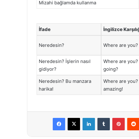
Mizahi bağlamda kullanma
İfade
İngilizce Karşılı
Neredesin?
Where are you?
Neredesin? İşlerin nasıl
Where are you?
gidiyor?
going?
Neredesin? Bu manzara
Where are you? 
harika!
amazing!
Facebook
X
LinkedIn
Tumblr
Pintere