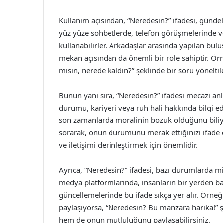
Kullanım açısından, “Neredesin?” ifadesi, gündeli
yüz yüze sohbetlerde, telefon görüşmelerinde v
kullanabilirler. Arkadaşlar arasında yapılan bul
mekan açısından da önemli bir role sahiptir. Ör
mısın, nerede kaldın?” şeklinde bir soru yöneltile
Bunun yanı sıra, “Neredesin?” ifadesi mecazi an
durumu, kariyeri veya ruh hali hakkında bilgi ed
son zamanlarda moralinin bozuk olduğunu biliyor
sorarak, onun durumunu merak ettiğinizi ifade e
ve iletişimi derinleştirmek için önemlidir.
Ayrıca, “Neredesin?” ifadesi, bazı durumlarda miz
medya platformlarında, insanların bir yerden ba
güncellemelerinde bu ifade sıkça yer alır. Örneğin
paylaşıyorsa, “Neredesin? Bu manzara harika!” 
hem de onun mutluluğunu paylaşabilirsiniz.