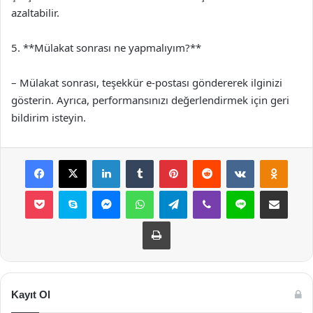
azaltabilir.
5. **Mülakat sonrası ne yapmalıyım?**
– Mülakat sonrası, teşekkür e-postası göndererek ilginizi
gösterin. Ayrıca, performansınızı değerlendirmek için geri
bildirim isteyin.
Facebook
X
LinkedIn
Tumblr
Pinterest
Reddit
VKontakte
Odnok
Pocket
Skype
Messenger
WhatsApp
Telegram
Viber
Line
E-Posta ile payla
Yazdır
Kayıt Ol