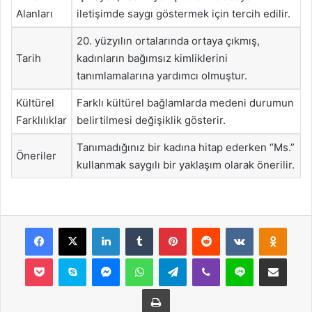
Alanları
iletişimde saygı göstermek için tercih edilir.
20. yüzyılın ortalarında ortaya çıkmış,
Tarih
kadınların bağımsız kimliklerini
tanımlamalarına yardımcı olmuştur.
Kültürel
Farklı kültürel bağlamlarda medeni durumun
Farklılıklar
belirtilmesi değişiklik gösterir.
Tanımadığınız bir kadına hitap ederken “Ms.”
Öneriler
kullanmak saygılı bir yaklaşım olarak önerilir.
Facebook
X
LinkedIn
Tumblr
Pinterest
Reddit
VKontakte
Odnok
Pocket
Skype
Messenger
WhatsApp
Telegram
Viber
Line
E-Posta ile payla
Yazdır