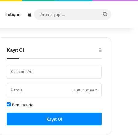
Sitemap
Arama
İletişim
yap
...
Kayıt Ol
Unuttunuz mu?
Beni hatırla
Kayıt Ol