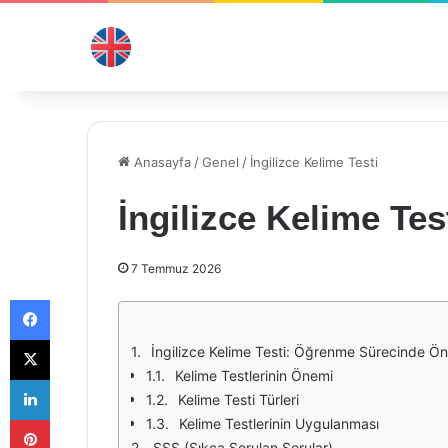
Anasayfa
/
Genel
/
İngilizce Kelime Testi
İngilizce Kelime Tes
7 Temmuz 2026
Facebook
X
İngilizce Kelime Testi: Öğrenme Sürecinde Ö
Kelime Testlerinin Önemi
LinkedIn
Kelime Testi Türleri
Pinterest
Kelime Testlerinin Uygulanması
SSS (Sıkça Sorulan Sorular)