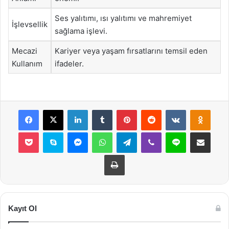
Ses yalıtımı, ısı yalıtımı ve mahremiyet
İşlevsellik
sağlama işlevi.
Mecazi
Kariyer veya yaşam fırsatlarını temsil eden
Kullanım
ifadeler.
Facebook
X
LinkedIn
Tumblr
Pinterest
Reddit
VKontakte
Odnok
Pocket
Skype
Messenger
WhatsApp
Telegram
Viber
Line
E-Posta ile payla
Yazdır
Kayıt Ol