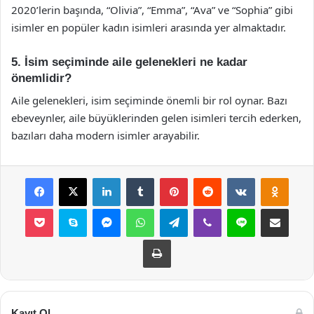
2020’lerin başında, “Olivia”, “Emma”, “Ava” ve “Sophia” gibi
isimler en popüler kadın isimleri arasında yer almaktadır.
5. İsim seçiminde aile gelenekleri ne kadar
önemlidir?
Aile gelenekleri, isim seçiminde önemli bir rol oynar. Bazı
ebeveynler, aile büyüklerinden gelen isimleri tercih ederken,
bazıları daha modern isimler arayabilir.
Facebook
X
LinkedIn
Tumblr
Pinterest
Reddit
VKontakte
Odnok
Pocket
Skype
Messenger
WhatsApp
Telegram
Viber
Line
E-Posta ile payla
Yazdır
Kayıt Ol