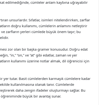
ikkat edilmediğinde, cümleler anlam kaybına uğrayabilir
rtıran unsurlardır. Sıfatlar, isimleri nitelendirirken, zarflar
 Sıfatların doğru kullanımı, cümlelerin anlamını netleştirir
arın ve zarfların yerleri cümlede büyük önem taşır; bu
lidir.
nilmesi zor olan bir başka gramer konusudur. Doğru edat
ğin, “in,” “on,” ve “at” gibi edatlar, zaman ve yer
atların kullanımı üzerine notlar almak, dil öğrenicisi için
ir yer tutar. Basit cümlelerden karmaşık cümlelere kadar
 şekilde kullanılmasına olanak tanır. Cümlelerde
irleştirerek daha zengin ifadeler oluşturmayı sağlar. Bu
dil öğreniminde büyük bir avantaj sunar.