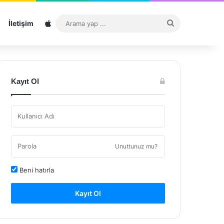
Sitemap
Arama
İletişim
yap
...
Kayıt Ol
Unuttunuz mu?
Beni hatırla
Kayıt Ol