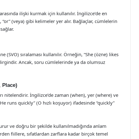
rasında ilişki kurmak için kullanılır. İngilizce’de en
 “or” (veya) gibi kelimeler yer alır. Bağlaçlar, cümlelerin
sağlar.
ne (SVO) sıralaması kullanılır. Örneğin, “She (özne) likes
elirgindir. Ancak, soru cümlelerinde ya da olumsuz
 Place)
fları nitelendirir. İngilizce’de zaman (when), yer (where) ve
 “He runs quickly” (O hızlı koşuyor) ifadesinde “quickly”
şturur ve doğru bir şekilde kullanılmadığında anlam
en fiillere, sıfatlardan zarflara kadar birçok temel