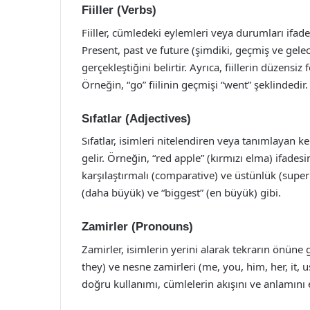
Fiiller (Verbs)
Fiiller, cümledeki eylemleri veya durumları ifade 
Present, past ve future (şimdiki, geçmiş ve gele
gerçekleştiğini belirtir. Ayrıca, fiillerin düzens
Örneğin, “go” fiilinin geçmişi “went” şeklindedir.
Sıfatlar (Adjectives)
Sıfatlar, isimleri nitelendiren veya tanımlayan ke
gelir. Örneğin, “red apple” (kırmızı elma) ifadesind
karşılaştırmalı (comparative) ve üstünlük (superl
(daha büyük) ve “biggest” (en büyük) gibi.
Zamirler (Pronouns)
Zamirler, isimlerin yerini alarak tekrarın önüne ge
they) ve nesne zamirleri (me, you, him, her, it, u
doğru kullanımı, cümlelerin akışını ve anlamını 