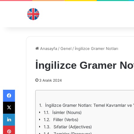
Anasayfa
/
Genel
/
İngilizce Gramer Notları
İngilizce Gramer Not
3 Aralık 2024
Facebook
X
İngilizce Gramer Notları: Temel Kavramlar ve 
İsimler (Nouns)
LinkedIn
Fiiller (Verbs)
Pinterest
Sıfatlar (Adjectives)
Zamirler (Pronouns)