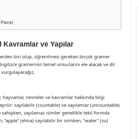
 Place)
l Kavramlar ve Yapılar
lerden biri olup, öğrenilmesi gereken birçok gramer
ngilizce gramerinin temel unsurlarını ele alacak ve dil
ı vurgulayacağız.
lar, hayvanlar, nesneler ve kavramlar hakkında bilgi
 ayrılır: sayılabilir (countable) ve sayılamaz (uncountable)
ara sahipken, sayılamaz isimler genellikle tekil formda
in; “apple” (elma) sayılabilir bir isimken, “water” (su)