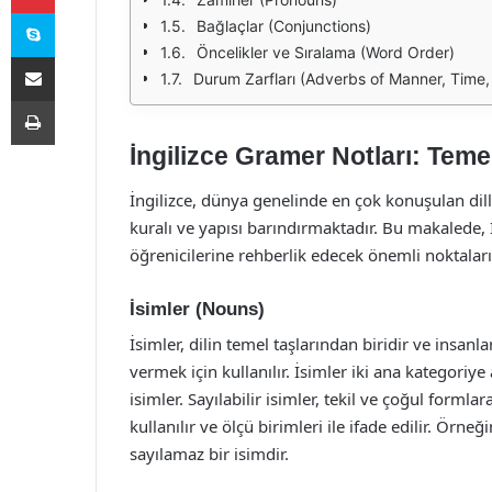
Skype
Bağlaçlar (Conjunctions)
Öncelikler ve Sıralama (Word Order)
E-Posta ile paylaş
Durum Zarfları (Adverbs of Manner, Time,
Yazdır
İngilizce Gramer Notları: Teme
İngilizce, dünya genelinde en çok konuşulan dil
kuralı ve yapısı barındırmaktadır. Bu makalede, İ
öğrenicilerine rehberlik edecek önemli noktalar
İsimler (Nouns)
İsimler, dilin temel taşlarından biridir ve insan
vermek için kullanılır. İsimler iki ana kategoriye
isimler. Sayılabilir isimler, tekil ve çoğul forml
kullanılır ve ölçü birimleri ile ifade edilir. Örneğ
sayılamaz bir isimdir.