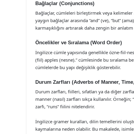
Bağlaçlar (Conjunctions)
Bağlaçlar, cümleleri birleştirmek veya kelimeler a
yaygın bağlaçlar arasında “and” (ve), “but” (ama),
karmaşıklığını artırarak daha zengin bir anlatım 
Öncelikler ve Sıralama (Word Order)
İngilizce cümle yapısında genellikle özne-fiil-nes
(fiil) apples (nesne).” cümlesinde bu sıralama b
cümlelerde bu yapı değişiklik gösterebilir.
Durum Zarfları (Adverbs of Manner, Time,
Durum zarfları, fiilleri, sıfatları ya da diğer zar
manner (nasıl) zarfları sıkça kullanılır. Örneğin;
zarfı, “runs” fiilini nitelendirir.
İngilizce gramer kuralları, dilin temellerini olu
kaymalarına neden olabilir. Bu makalede, isimlerd