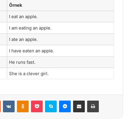
Örnek
I eat an apple.
I am eating an apple.
I ate an apple.
I have eaten an apple.
He runs fast.
She is a clever girl.
st
Reddit
VKontakte
Odnoklassniki
Pocket
Skype
Messenger
E-Posta ile paylaş
Yazdır