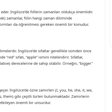
eder. İngilizce’de fiillerin zamanları oldukça önemlidir.
cek) zamanlar, fiilin hangi zaman diliminde
iz formları da öğrenilmesi gereken önemli bir konudur.
limelerdir. İngilizce’de sıfatlar genellikle isimden önce
e “red” sıfatı, “apple” ismini nitelendirir. Sıfatlar,
ative) derecelerine de sahip olabilir. Örneğin, “bigger”
çer. İngilizce’de özne zamirleri (I, you, he, she, it, we,
s, them) gibi çeşitli türleri bulunmaktadır. Zamirlerin
etkileyen önemli bir unsurdur.