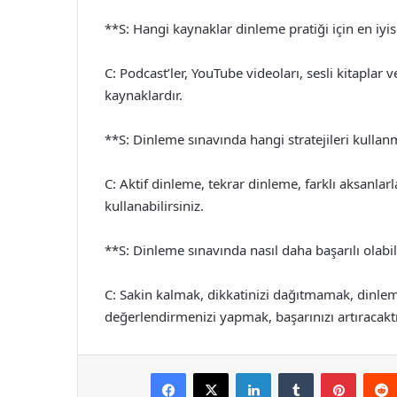
**S: Hangi kaynaklar dinleme pratiği için en iyis
C: Podcast’ler, YouTube videoları, sesli kitaplar 
kaynaklardır.
**S: Dinleme sınavında hangi stratejileri kulla
C: Aktif dinleme, tekrar dinleme, farklı aksanlar
kullanabilirsiniz.
**S: Dinleme sınavında nasıl daha başarılı olabi
C: Sakin kalmak, dikkatinizi dağıtmamak, dinle
değerlendirmenizi yapmak, başarınızı artıracaktı
Facebook
X
LinkedIn
Tumblr
Pintere