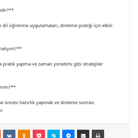
idir?**
ve dil öğrenme uygulamaları, dinleme pratiği için etkili
nmalıyım?**
la pratik yapma ve zaman yönetimi gibi stratejiler
lirim?**
me öncesi hazırlık yapmak ve dinleme sonrası
r.
st
Reddit
VKontakte
Odnoklassniki
Pocket
Skype
Messenger
E-Posta ile paylaş
Yazdır