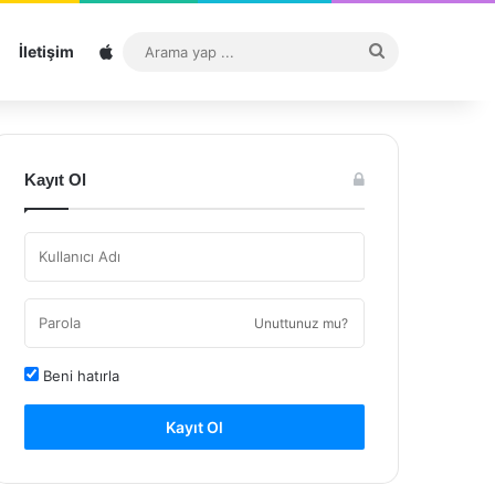
Sitemap
Arama
İletişim
yap
...
Kayıt Ol
Unuttunuz mu?
Beni hatırla
Kayıt Ol