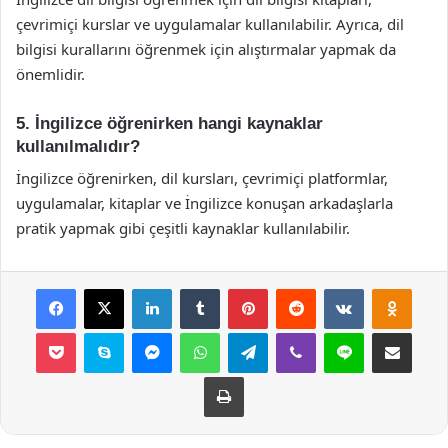
çevrimiçi kurslar ve uygulamalar kullanılabilir. Ayrıca, dil
bilgisi kurallarını öğrenmek için alıştırmalar yapmak da
önemlidir.
5. İngilizce öğrenirken hangi kaynaklar
kullanılmalıdır?
İngilizce öğrenirken, dil kursları, çevrimiçi platformlar,
uygulamalar, kitaplar ve İngilizce konuşan arkadaşlarla
pratik yapmak gibi çeşitli kaynaklar kullanılabilir.
Facebook
X
LinkedIn
Tumblr
Pinterest
Reddit
VKontakte
Odnok
Pocket
Skype
Messenger
WhatsApp
Telegram
Viber
Line
E-Posta ile payla
Yazdır