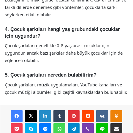
farklı dillerde denemek gibi yöntemler, çocuklarla şarkı
söylerken etkili olabilir.
4. Çocuk şarkıları hangi yaş grubundaki çocuklar
için uygundur?
Çocuk şarkıları genellikle 0-8 yaş arası çocuklar için
uygundur, ancak bazı şarkılar daha büyük çocuklar için de
eğlenceli olabilir.
5. Çocuk şarkıları nereden bulabilirim?
Çocuk şarkıları, müzik uygulamaları, YouTube kanalları ve
çocuk müziği albümleri gibi çeşitli kaynaklardan bulunabilir.
Facebook
X
LinkedIn
Tumblr
Pinterest
Reddit
VKontakte
Odnok
Pocket
Skype
Messenger
WhatsApp
Telegram
Viber
Line
E-Posta ile payla