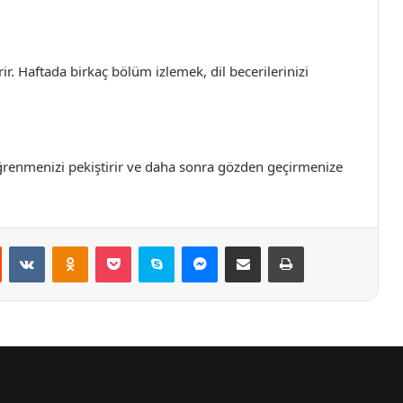
ir. Haftada birkaç bölüm izlemek, dil becerilerinizi
 öğrenmenizi pekiştirir ve daha sonra gözden geçirmenize
st
Reddit
VKontakte
Odnoklassniki
Pocket
Skype
Messenger
E-Posta ile paylaş
Yazdır