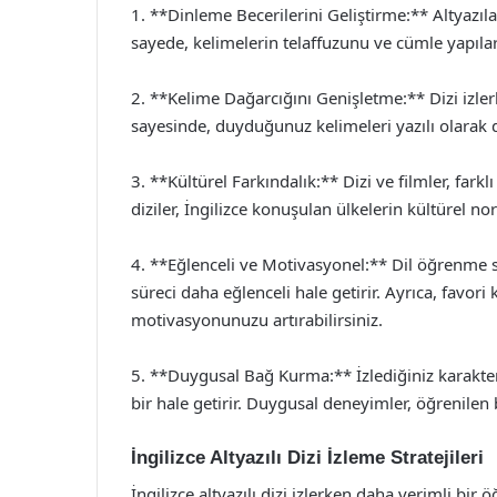
1. **Dinleme Becerilerini Geliştirme:** Altyazılar
sayede, kelimelerin telaffuzunu ve cümle yapıları
2. **Kelime Dağarcığını Genişletme:** Dizi izle
sayesinde, duyduğunuz kelimeleri yazılı olarak d
3. **Kültürel Farkındalık:** Dizi ve filmler, farklı
diziler, İngilizce konuşulan ülkelerin kültürel 
4. **Eğlenceli ve Motivasyonel:** Dil öğrenme sür
süreci daha eğlenceli hale getirir. Ayrıca, favori
motivasyonunuzu artırabilirsiniz.
5. **Duygusal Bağ Kurma:** İzlediğiniz karakte
bir hale getirir. Duygusal deneyimler, öğrenilen b
İngilizce Altyazılı Dizi İzleme Stratejileri
İngilizce altyazılı dizi izlerken daha verimli bir