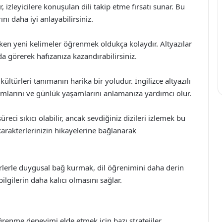
, izleyicilere konuşulan dili takip etme fırsatı sunar. Bu
nı daha iyi anlayabilirsiniz.
rken yeni kelimeler öğrenmek oldukça kolaydır. Altyazılar
a görerek hafızanıza kazandırabilirsiniz.
 kültürleri tanımanın harika bir yoludur. İngilizce altyazılı
normlarını ve günlük yaşamlarını anlamanıza yardımcı olur.
eci sıkıcı olabilir, ancak sevdiğiniz dizileri izlemek bu
 karakterlerinizin hikayelerine bağlanarak
rlerle duygusal bağ kurmak, dil öğrenimini daha derin
ilgilerin daha kalıcı olmasını sağlar.
 öğrenme deneyimi elde etmek için bazı stratejiler