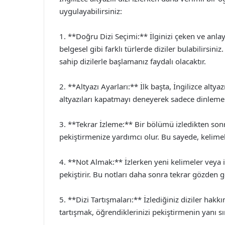
uygulayabilirsiniz:
1. **Doğru Dizi Seçimi:** İlginizi çeken ve anla
belgesel gibi farklı türlerde diziler bulabilirsin
sahip dizilerle başlamanız faydalı olacaktır.
2. **Altyazı Ayarları:** İlk başta, İngilizce altya
altyazıları kapatmayı deneyerek sadece dinleme be
3. **Tekrar İzleme:** Bir bölümü izledikten son
pekiştirmenize yardımcı olur. Bu sayede, kelimeler
4. **Not Almak:** İzlerken yeni kelimeler vey
pekiştirir. Bu notları daha sonra tekrar gözden ge
5. **Dizi Tartışmaları:** İzlediğiniz diziler hak
tartışmak, öğrendiklerinizi pekiştirmenin yanı sır