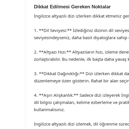
Dikkat Edilmesi Gereken Noktalar
İngilizce altyazılı dizi izlerken dikkat etmeniz 
1. **Dil Seviyesi:** İzlediğiniz dizinin dil seviye
seviyesindeyseniz, daha basit diyaloglara sahip di
2. **Altyazı Hızı:** Altyazıların hızı, izleme deney
zorlaştırabilir. Bu nedenle, ilk başta daha yavaş 
3. **Dikkat Dağınıklığı:** Dizi izlerken dikkat 
düzenlemeye özen gösterin. Rahat bir alan seçin
4. **Aşırı Alışkanlık:** Sadece dizi izleyerek İn
dil bilgisi çalışmaları, kelime ezberleme ve pra
kullanmalısınız.
İngilizce altyazılı dizi izlemek, dil öğrenme süre