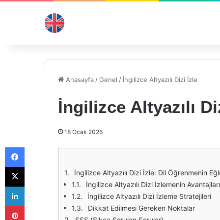
Anasayfa
/
Genel
/
İngilizce Altyazılı Dizi İzle
İngilizce Altyazılı Di
18 Ocak 2026
Facebook
X
İngilizce Altyazılı Dizi İzle: Dil Öğrenmenin Eğ
İngilizce Altyazılı Dizi İzlemenin Avantajları
LinkedIn
İngilizce Altyazılı Dizi İzleme Stratejileri
Pinterest
Dikkat Edilmesi Gereken Noktalar
SSS (Sıkça Sorulan Sorular)