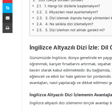
Skype
1. Hangi tür dizilerle başlamalıyım?
2. Altyazıları nasıl ayarlamalıyım?
E-Posta ile paylaş
3. Dizi izlemek dışında hangi yöntemleri 
Yazdır
4. Ne sıklıkla dizi izlemeliyim?
5. Dizi izlerken not almak gerekli mi?
İngilizce Altyazılı Dizi İzle: D
Günümüzde İngilizce, dünya genelinde en yaygın 
öğrenmek, kariyer fırsatlarını artırmak, seyahat 
beceri olarak kabul edilmektedir. Bu bağlamda, İn
eğlenceli ve etkili bir hale getiren bir yöntemdir
avantajları, nasıl yapılacağı ve dikkat edilmesi
İngilizce Altyazılı Dizi İzlemenin Avantajla
İngilizce altyazılı dizi izlemenin birçok avantajı