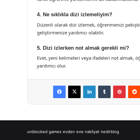
4. Ne sıklıkla dizi izlemeliyim?
Düzenli olarak dizi izlemek, öğrenmenizi pekiştir
geliştirmenize yardımcı olabilir.
5. Dizi izlerken not almak gerekli mi?
Evet, yeni kelimeleri veya ifadeleri not almak,
yardımcı olur.
Facebook
X
LinkedIn
Tumblr
Pintere
unblocked games
evden eve nakliyat
nedirblog