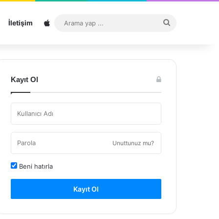
Sitemap
Arama
İletişim
yap
...
Kayıt Ol
Unuttunuz mu?
Beni hatırla
Kayıt Ol