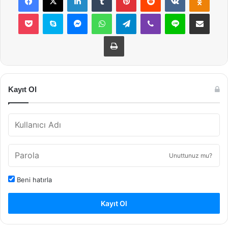
Pocket
Skype
Messenger
WhatsApp
Telegram
Viber
Line
E-Posta ile payla
Yazdır
Kayıt Ol
Unuttunuz mu?
Beni hatırla
Kayıt Ol