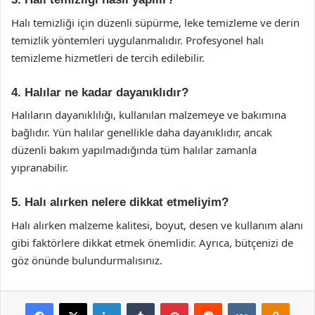
Halı temizliği için düzenli süpürme, leke temizleme ve derin
temizlik yöntemleri uygulanmalıdır. Profesyonel halı
temizleme hizmetleri de tercih edilebilir.
4. Halılar ne kadar dayanıklıdır?
Halıların dayanıklılığı, kullanılan malzemeye ve bakımına
bağlıdır. Yün halılar genellikle daha dayanıklıdır, ancak
düzenli bakım yapılmadığında tüm halılar zamanla
yıpranabilir.
5. Halı alırken nelere dikkat etmeliyim?
Halı alırken malzeme kalitesi, boyut, desen ve kullanım alanı
gibi faktörlere dikkat etmek önemlidir. Ayrıca, bütçenizi de
göz önünde bulundurmalısınız.
Facebook
X
LinkedIn
Tumblr
Pinterest
Reddit
VKontakte
Odnok