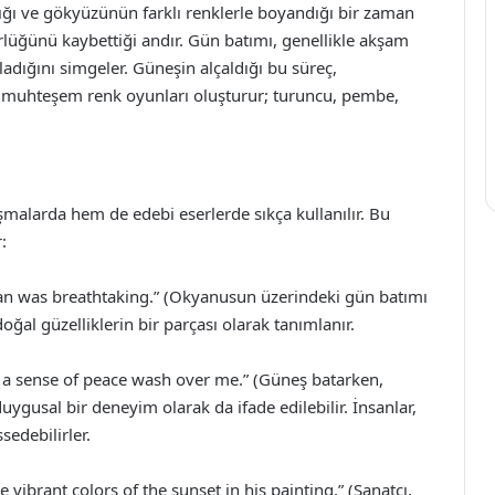
ığı ve gökyüzünün farklı renklerle boyandığı bir zaman
lüğünü kaybettiği andır. Gün batımı, genellikle akşam
adığını simgeler. Güneşin alçaldığı bu süreç,
e muhteşem renk oyunları oluşturur; turuncu, pembe,
şmalarda hem de edebi eserlerde sıkça kullanılır. Bu
:
ean was breathtaking.” (Okyanusun üzerindeki gün batımı
oğal güzelliklerin bir parçası olarak tanımlanır.
lt a sense of peace wash over me.” (Güneş batarken,
ygusal bir deneyim olarak da ifade edilebilir. İnsanlar,
sedebilirler.
 vibrant colors of the sunset in his painting.” (Sanatçı,