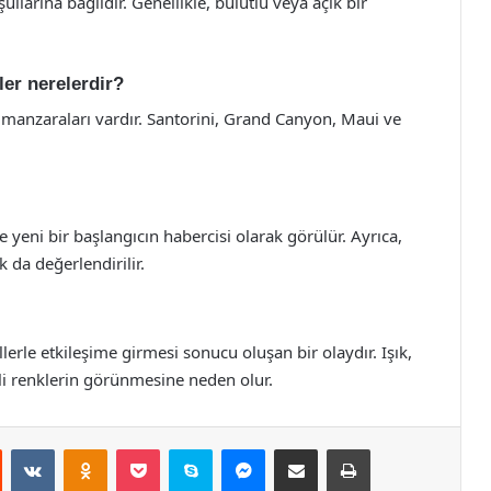
llarına bağlıdır. Genellikle, bulutlu veya açık bir
ler nerelerdir?
anzaraları vardır. Santorini, Grand Canyon, Maui ve
 yeni bir başlangıcın habercisi olarak görülür. Ayrıca,
 da değerlendirilir.
erle etkileşime girmesi sonucu oluşan bir olaydır. Işık,
tli renklerin görünmesine neden olur.
st
Reddit
VKontakte
Odnoklassniki
Pocket
Skype
Messenger
E-Posta ile paylaş
Yazdır