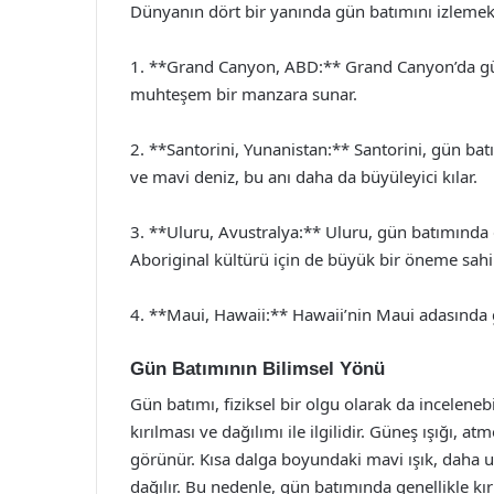
Dünyanın dört bir yanında gün batımını izlemek 
1. **Grand Canyon, ABD:** Grand Canyon’da gün 
muhteşem bir manzara sunar.
2. **Santorini, Yunanistan:** Santorini, gün batı
ve mavi deniz, bu anı daha da büyüleyici kılar.
3. **Uluru, Avustralya:** Uluru, gün batımında
Aboriginal kültürü için de büyük bir öneme sahip
4. **Maui, Hawaii:** Hawaii’nin Maui adasında gü
Gün Batımının Bilimsel Yönü
Gün batımı, fiziksel bir olgu olarak da inceleneb
kırılması ve dağılımı ile ilgilidir. Güneş ışığı, a
görünür. Kısa dalga boyundaki mavi ışık, daha u
dağılır. Bu nedenle, gün batımında genellikle kır