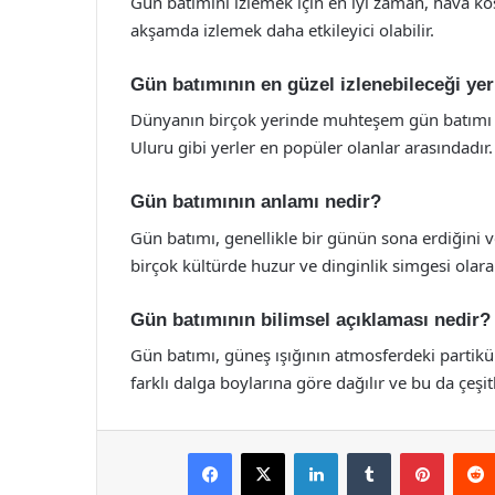
Gün batımını izlemek için en iyi zaman, hava koşu
akşamda izlemek daha etkileyici olabilir.
Gün batımının en güzel izlenebileceği yer
Dünyanın birçok yerinde muhteşem gün batımı m
Uluru gibi yerler en popüler olanlar arasındadır.
Gün batımının anlamı nedir?
Gün batımı, genellikle bir günün sona erdiğini ve
birçok kültürde huzur ve dinginlik simgesi olarak
Gün batımının bilimsel açıklaması nedir?
Gün batımı, güneş ışığının atmosferdeki partiküll
farklı dalga boylarına göre dağılır ve bu da çeşi
Facebook
X
LinkedIn
Tumblr
Pintere