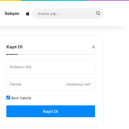
Sitemap
Arama
İletişim
yap
...
Kayıt Ol
Unuttunuz mu?
Beni hatırla
Kayıt Ol