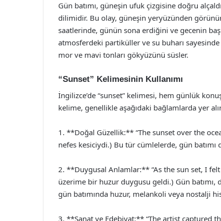
Gün batımı, güneşin ufuk çizgisine doğru alçald
dilimidir. Bu olay, güneşin yeryüzünden görünür
saatlerinde, günün sona erdiğini ve gecenin başl
atmosferdeki partiküller ve su buharı sayesind
mor ve mavi tonları gökyüzünü süsler.
“Sunset” Kelimesinin Kullanımı
İngilizce’de “sunset” kelimesi, hem günlük konu
kelime, genellikle aşağıdaki bağlamlarda yer alır
1. **Doğal Güzellik:** “The sunset over the oc
nefes kesiciydi.) Bu tür cümlelerde, gün batımı d
2. **Duygusal Anlamlar:** “As the sun set, I fe
üzerime bir huzur duygusu geldi.) Gün batımı, du
gün batımında huzur, melankoli veya nostalji his
3. **Sanat ve Edebiyat:** “The artist captured the