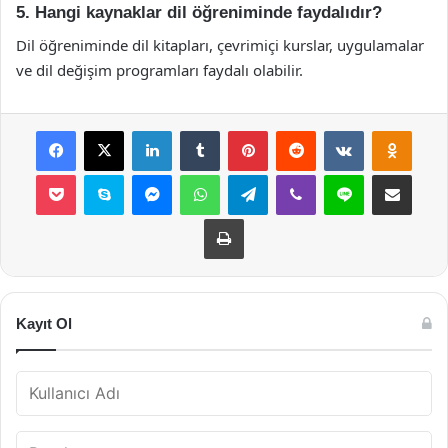
5. Hangi kaynaklar dil öğreniminde faydalıdır?
Dil öğreniminde dil kitapları, çevrimiçi kurslar, uygulamalar
ve dil değişim programları faydalı olabilir.
Facebook
X
LinkedIn
Tumblr
Pinterest
Reddit
VKontakte
Odnok
Pocket
Skype
Messenger
WhatsApp
Telegram
Viber
Line
E-Posta ile payla
Yazdır
Kayıt Ol