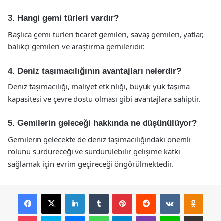
3. Hangi gemi türleri vardır?
Başlıca gemi türleri ticaret gemileri, savaş gemileri, yatlar,
balıkçı gemileri ve araştırma gemileridir.
4. Deniz taşımacılığının avantajları nelerdir?
Deniz taşımacılığı, maliyet etkinliği, büyük yük taşıma
kapasitesi ve çevre dostu olması gibi avantajlara sahiptir.
5. Gemilerin geleceği hakkında ne düşünülüyor?
Gemilerin gelecekte de deniz taşımacılığındaki önemli
rolünü sürdüreceği ve sürdürülebilir gelişime katkı
sağlamak için evrim geçireceği öngörülmektedir.
Facebook
X
LinkedIn
Tumblr
Pinterest
Reddit
VKontakte
Odnok
Pocket
Skype
Messenger
WhatsApp
Telegram
Viber
Line
E-Posta ile payla