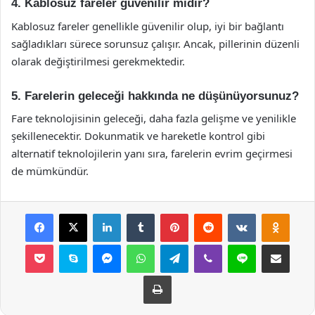
4. Kablosuz fareler güvenilir midir?
Kablosuz fareler genellikle güvenilir olup, iyi bir bağlantı
sağladıkları sürece sorunsuz çalışır. Ancak, pillerinin düzenli
olarak değiştirilmesi gerekmektedir.
5. Farelerin geleceği hakkında ne düşünüyorsunuz?
Fare teknolojisinin geleceği, daha fazla gelişme ve yenilikle
şekillenecektir. Dokunmatik ve hareketle kontrol gibi
alternatif teknolojilerin yanı sıra, farelerin evrim geçirmesi
de mümkündür.
Facebook
X
LinkedIn
Tumblr
Pinterest
Reddit
VKontakte
Odnok
Pocket
Skype
Messenger
WhatsApp
Telegram
Viber
Line
E-Posta ile payla
Yazdır