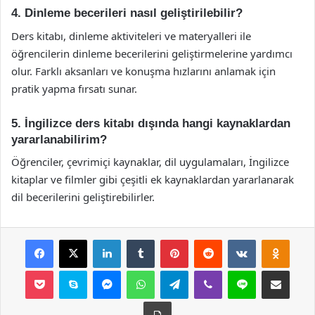
4. Dinleme becerileri nasıl geliştirilebilir?
Ders kitabı, dinleme aktiviteleri ve materyalleri ile
öğrencilerin dinleme becerilerini geliştirmelerine yardımcı
olur. Farklı aksanları ve konuşma hızlarını anlamak için
pratik yapma fırsatı sunar.
5. İngilizce ders kitabı dışında hangi kaynaklardan
yararlanabilirim?
Öğrenciler, çevrimiçi kaynaklar, dil uygulamaları, İngilizce
kitaplar ve filmler gibi çeşitli ek kaynaklardan yararlanarak
dil becerilerini geliştirebilirler.
Facebook
X
LinkedIn
Tumblr
Pinterest
Reddit
VKontakte
Odnok
Pocket
Skype
Messenger
WhatsApp
Telegram
Viber
Line
E-Posta ile payla
Yazdır