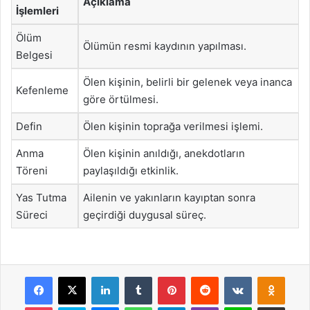
Açıklama
İşlemleri
Ölüm
Ölümün resmi kaydının yapılması.
Belgesi
Ölen kişinin, belirli bir gelenek veya inanca
Kefenleme
göre örtülmesi.
Defin
Ölen kişinin toprağa verilmesi işlemi.
Anma
Ölen kişinin anıldığı, anekdotların
Töreni
paylaşıldığı etkinlik.
Yas Tutma
Ailenin ve yakınların kayıptan sonra
Süreci
geçirdiği duygusal süreç.
Facebook
X
LinkedIn
Tumblr
Pinterest
Reddit
VKontakte
Odnok
Pocket
Skype
Messenger
WhatsApp
Telegram
Viber
Line
E-Posta ile payla