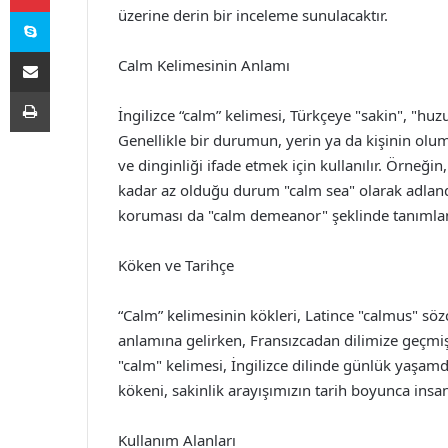
Skype
üzerine derin bir inceleme sunulacaktır.
E-Posta ile paylaş
Calm Kelimesinin Anlamı
Yazdır
İngilizce “calm” kelimesi, Türkçeye "sakin", "huzu
Genellikle bir durumun, yerin ya da kişinin ol
ve dinginliği ifade etmek için kullanılır. Örneğ
kadar az olduğu durum "calm sea" olarak adlandır
koruması da "calm demeanor" şeklinde tanımlana
Köken ve Tarihçe
“Calm” kelimesinin kökleri, Latince "calmus" sö
anlamına gelirken, Fransızcadan dilimize geçmi
"calm" kelimesi, İngilizce dilinde günlük yaşamda
kökeni, sakinlik arayışımızın tarih boyunca ins
Kullanım Alanları