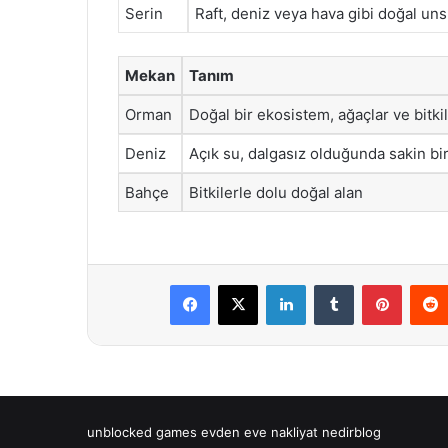
Serin
Raft, deniz veya hava gibi doğal unsu
Mekan
Tanım
Orman
Doğal bir ekosistem, ağaçlar ve bitki
Deniz
Açık su, dalgasız olduğunda sakin b
Bahçe
Bitkilerle dolu doğal alan
Facebook
X
LinkedIn
Tumblr
Pintere
unblocked games
evden eve nakliyat
nedirblog