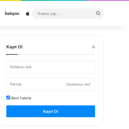
Sitemap
Arama
İletişim
yap
...
Kayıt Ol
Unuttunuz mu?
Beni hatırla
Kayıt Ol