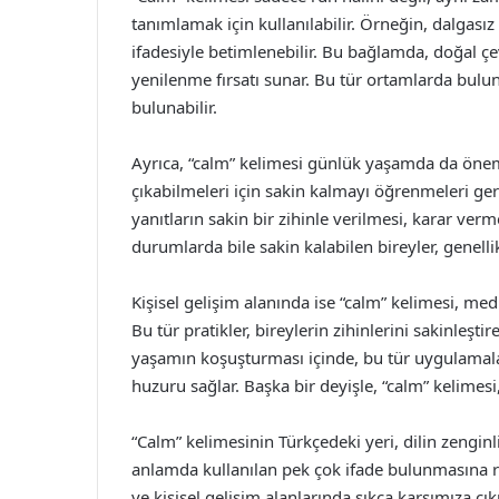
tanımlamak için kullanılabilir. Örneğin, dalgası
ifadesiyle betimlenebilir. Bu bağlamda, doğal ç
yenilenme fırsatı sunar. Bu tür ortamlarda bulu
bulunabilir.
Ayrıca, “calm” kelimesi günlük yaşamda da önemli
çıkabilmeleri için sakin kalmayı öğrenmeleri ger
yanıtların sakin bir zihinle verilmesi, karar ve
durumlarda bile sakin kalabilen bireyler, genelli
Kişisel gelişim alanında ise “calm” kelimesi, m
Bu tür pratikler, bireylerin zihinlerini sakinleş
yaşamın koşuşturması içinde, bu tür uygulamalar, 
huzuru sağlar. Başka bir deyişle, “calm” kelimesi,
“Calm” kelimesinin Türkçedeki yeri, dilin zengin
anlamda kullanılan pek çok ifade bulunmasına r
ve kişisel gelişim alanlarında sıkça karşımıza ç