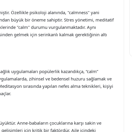
ştir. Özellikle psikoloji alanında, "calmness" yani
sından büyük bir öneme sahiptir. Stres yönetimi, meditatif
iklerinde "calm" durumu vurgulanmaktadır. Aynı
sinden gelmek için serinkanlı kalmak gerektiğinin altı
sağlık uygulamaları popülerlik kazandıkça, “calm”
ygulamalarda, zihinsel ve bedensel huzuru sağlamak ve
ditasyon sırasında yapılan nefes alma teknikleri, kişiyi
açlar.
büyüktür. Anne-babaların çocuklarına karşı sakin ve
elişimleri için kritik bir faktördür. Aile içindeki