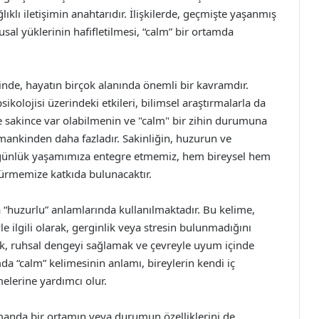
klı iletişimin anahtarıdır. İlişkilerde, geçmişte yaşanmış
usal yüklerinin hafifletilmesi, “calm” bir ortamda
inde, hayatın birçok alanında önemli bir kavramdır.
sikolojisi üzerindeki etkileri, bilimsel araştırmalarla da
de sakince var olabilmenin ve "calm" bir zihin durumuna
mankinden daha fazladır. Sakinliğin, huzurun ve
 günlük yaşamımıza entegre etmemiz, hem bireysel hem
ürmemize katkıda bulunacaktır.
a “huzurlu” anlamlarında kullanılmaktadır. Bu kelime,
le ilgili olarak, gerginlik veya stresin bulunmadığını
ek, ruhsal dengeyi sağlamak ve çevreyle uyum içinde
umda “calm” kelimesinin anlamı, bireylerin kendi iç
melerine yardımcı olur.
amanda bir ortamın veya durumun özelliklerini de