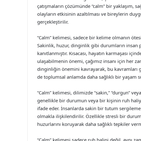
çatışmaların çözümünde “calm” bir yaklaşım, sağlı
olayların etkisinin azaltılması ve bireylerin duyg
gerçekleştirilir.
“Calm” kelimesi, sadece bir kelime olmanın ötes
Sakinlik, huzur, dinginlik gibi durumların insan p
kanıtlanmıştır. Kısacası, hayatın karmaşası için
ulaşabilmenin önemi, çağımız insanı için her za
dinginliğin önemini kavrayarak, bu kavramları
de toplumsal anlamda daha sağlıklı bir yaşam s
“Calm” kelimesi, dilimizde “sakin,” “durgun” vey
genellikle bir durumun veya bir kişinin ruh haliy
ifade eder. İnsanlarda sakin bir tutum sergilem
olmakla ilişkilendirilir. Özellikle stresli bir dur
huzurlarını koruyarak daha sağlıklı tepkiler ver
“Calm” kelimesi sadece ruh halini değil, aynı z