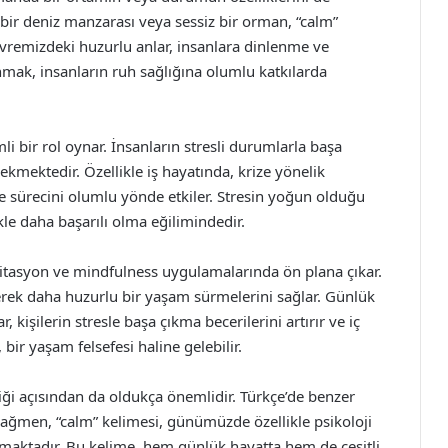
z bir deniz manzarası veya sessiz bir orman, “calm”
evremizdeki huzurlu anlar, insanlara dinlenme ve
nmak, insanların ruh sağlığına olumlu katkılarda
 bir rol oynar. İnsanların stresli durumlarla başa
ekmektedir. Özellikle iş hayatında, krize yönelik
rme sürecini olumlu yönde etkiler. Stresin yoğun olduğu
kle daha başarılı olma eğilimindedir.
editasyon ve mindfulness uygulamalarında ön plana çıkar.
tirerek daha huzurlu bir yaşam sürmelerini sağlar. Günlük
kişilerin stresle başa çıkma becerilerini artırır ve iç
 bir yaşam felsefesi haline gelebilir.
liği açısından da oldukça önemlidir. Türkçe’de benzer
ağmen, “calm” kelimesi, günümüzde özellikle psikoloji
ıkmaktadır. Bu kelime, hem günlük hayatta hem de çeşitli