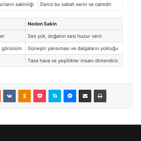
rların sakinliği
Deniz bu sabah serin ve calmdir.
Neden Sakin
ler
Ses yok, doğanın sesi huzur verir.
ir görünüm
Güneşin yansıması ve dalgaların yokluğu
Taze hava ve yeşillikler insanı dinlendirir.
st
Reddit
VKontakte
Odnoklassniki
Pocket
Skype
Messenger
E-Posta ile paylaş
Yazdır