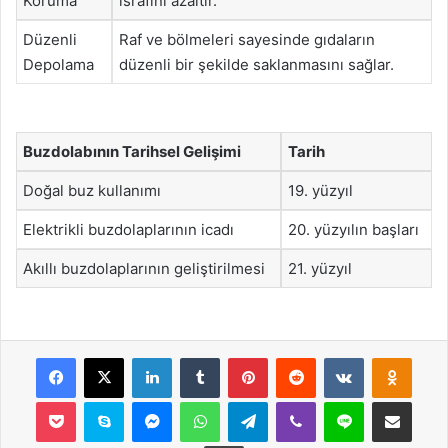
Koruma
israfını azaltır.
Düzenli
Raf ve bölmeleri sayesinde gıdaların
Depolama
düzenli bir şekilde saklanmasını sağlar.
Buzdolabının Tarihsel Gelişimi
Tarih
Doğal buz kullanımı
19. yüzyıl
Elektrikli buzdolaplarının icadı
20. yüzyılın başları
Akıllı buzdolaplarının geliştirilmesi
21. yüzyıl
Facebook
X
LinkedIn
Tumblr
Pinterest
Reddit
VKontakte
Odnok
Pocket
Skype
Messenger
WhatsApp
Telegram
Viber
Line
E-Posta ile payla
Yazdır