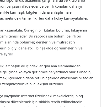
leki raporlarda, akademik çalışmalarda ve kitaplarda
nün parçasını ifade eder ve belirli konuları daha iyi
llikle karmaşık bilgilerin daha anlaşılır hale
, metindeki temel fikirleri daha kolay kavrayabilirler.
ar kazanabilir. Örneğin bir kitabın bölümü, hikayenin
ısmı temsil eder. Bir raporda ise bölüm, belirli bir
im alanında bölümler, derslerin ve müfredatın
erin bilgiyi daha etkili bir şekilde öğrenmelerini ve
 ayrılır.
ık, alt başlık ve içindekiler gibi ana elemanlardan
lge içinde kolayca gezinmesine yardımcı olur. Örneğin,
ak, içeriklerin daha hızlı bir şekilde anlaşılmasını sağlar.
nginleştirir ve bilgi akışını düzenler.
kça yaygındır. İnternet üzerindeki makalelerde, blog
akışını düzenlemek için sıklıkla tercih edilmektedir.