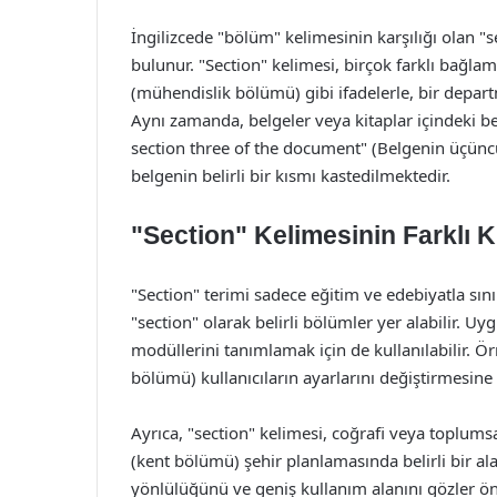
İngilizcede "bölüm" kelimesinin karşılığı olan "s
bulunur. "Section" kelimesi, birçok farklı bağlam
(mühendislik bölümü) gibi ifadelerle, bir depart
Aynı zamanda, belgeler veya kitaplar içindeki beli
section three of the document" (Belgenin üçün
belgenin belirli bir kısmı kastedilmektedir.
"Section" Kelimesinin Farklı K
"Section" terimi sadece eğitim ve edebiyatla sınır
"section" olarak belirli bölümler yer alabilir. U
modüllerini tanımlamak için de kullanılabilir. Ö
bölümü) kullanıcıların ayarlarını değiştirmesine 
Ayrıca, "section" kelimesi, coğrafi veya toplums
(kent bölümü) şehir planlamasında belirli bir a
yönlülüğünü ve geniş kullanım alanını gözler ön