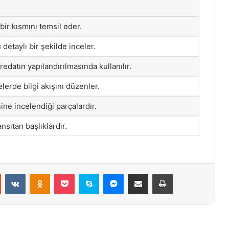
 bir kısmını temsil eder.
 detaylı bir şekilde inceler.
edatın yapılandırılmasında kullanılır.
lerde bilgi akışını düzenler.
ne incelendiği parçalardır.
nsıtan başlıklardır.
st
Reddit
VKontakte
Odnoklassniki
Pocket
Skype
Messenger
E-Posta ile paylaş
Yazdır