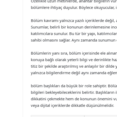
Özellikle uzun metinlerde, anahtar bilgilerin vu
bölümlere ihtiyaç duyulur. Böylece okuyucular, ist
Bölüm kavramı yalnızca yazılı içeriklerde deği
Sunumlar, belirli bir konunun derinlemesine inc
katılımcılara sunulur. Bu tür bir yapı, katılımcıla
sahibi olmasını sağlar. Aynı zamanda sunumun etk
Bölümlerin yanı sıra, bölüm içerisinde ele alınan
konuya bağlı olarak yeterli bilgi ve derinlikte h
titiz bir şekilde araştırılmış ve anlaşılır bir dild
yalnızca bilgilendirme değil aynı zamanda eğlend
bölüm başlıkları da büyük bir role sahiptir. Bölü
bilgileri bekleyebileceklerini belirtir. Başlıklar
dikkatini çekmekte hem de konunun önemini vurg
veya dijital içeriklerde dikkatle düşünülmelidir.