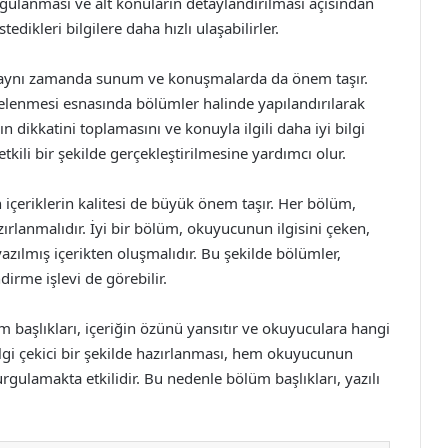
rgulanması ve alt konuların detaylandırılması açısından
edikleri bilgilere daha hızlı ulaşabilirler.
l, aynı zamanda sunum ve konuşmalarda da önem taşır.
elenmesi esnasında bölümler halinde yapılandırılarak
rın dikkatini toplamasını ve konuyla ilgili daha iyi bilgi
ili bir şekilde gerçekleştirilmesine yardımcı olur.
 içeriklerin kalitesi de büyük önem taşır. Her bölüm,
azırlanmalıdır. İyi bir bölüm, okuyucunun ilgisini çeken,
e yazılmış içerikten oluşmalıdır. Bu şekilde bölümler,
irme işlevi de görebilir.
m başlıkları, içeriğin özünü yansıtır ve okuyuculara hangi
ın ilgi çekici bir şekilde hazırlanması, hem okuyucunun
ulamakta etkilidir. Bu nedenle bölüm başlıkları, yazılı