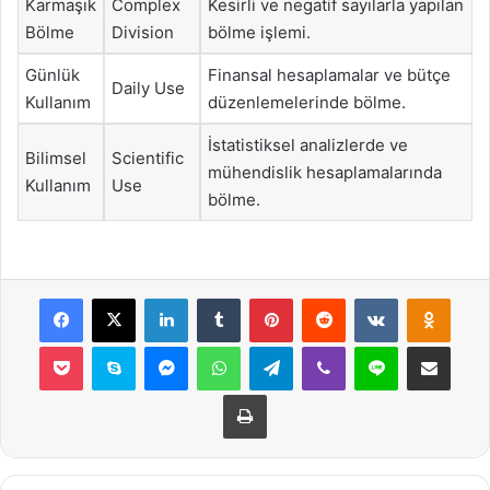
Karmaşık
Complex
Kesirli ve negatif sayılarla yapılan
Bölme
Division
bölme işlemi.
Günlük
Finansal hesaplamalar ve bütçe
Daily Use
Kullanım
düzenlemelerinde bölme.
İstatistiksel analizlerde ve
Bilimsel
Scientific
mühendislik hesaplamalarında
Kullanım
Use
bölme.
Facebook
X
LinkedIn
Tumblr
Pinterest
Reddit
VKontakte
Odnok
Pocket
Skype
Messenger
WhatsApp
Telegram
Viber
Line
E-Posta ile payla
Yazdır