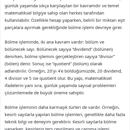
günlük yaşamda sıkça karşılaşılan bir kavramdır ve temel
matematiksel bilgiye sahip olan herkes tarafından
kullanılabilir. Özellikle hesap yaparken, belirli bir miktarı eşit
parçalara ayırmak gerektiğinde bölme işlemi devreye girer.
Bölme işleminde, iki ana kavram vardır: bölüm ve
bölünecek sayı. Bölünecek sayıya “dividend” (bölünen)
denirken, bölme işlemini gerçekleştiren sayıya “divisor”
(bölen) denir. Sonuç ise “quotient” (bölüm) olarak
adlandırılır. Örneğin, 20’yi 4’e böldüğümüzde, 20 dividend,
4 divisor ve 5 ise quotient olur. Bu yapı, matematiksel
ifadelerin yanı sıra, günlük yaşamda sayısal problemleri
çözümlemede de büyük öneme sahiptir.
Bölme işleminin daha karmaşık türleri de vardır. Örneğin,
kesirli sayılarla yapılan bölme işlemleri, genellikle daha fazla
teknik bilgi ve deneyim gerektirir. Kesirli sayılarla bölme
yaparken, kesirlerin ters çevrilmesi ve çarpma işlemi