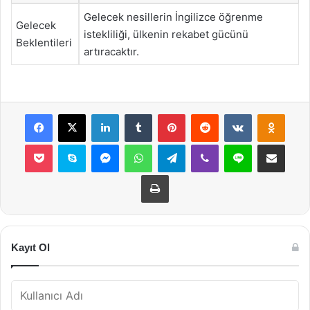
Gelecek nesillerin İngilizce öğrenme
Gelecek
istekliliği, ülkenin rekabet gücünü
Beklentileri
artıracaktır.
Facebook
X
LinkedIn
Tumblr
Pinterest
Reddit
VKontakte
Odnok
Pocket
Skype
Messenger
WhatsApp
Telegram
Viber
Line
E-Posta ile payla
Yazdır
Kayıt Ol