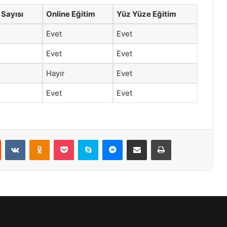
Sayısı
Online Eğitim
Yüz Yüze Eğitim
Evet
Evet
Evet
Evet
Hayır
Evet
Evet
Evet
st
Reddit
VKontakte
Odnoklassniki
Pocket
Skype
Messenger
E-Posta ile paylaş
Yazdır