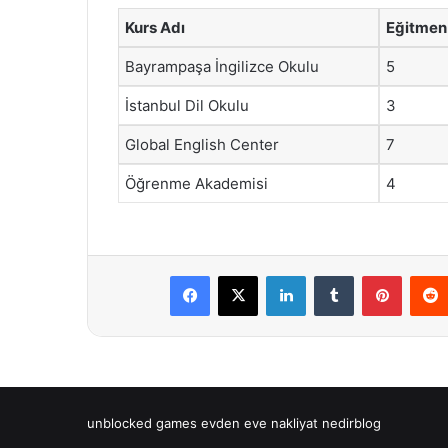
Kurs Adı
Eğitmen 
Bayrampaşa İngilizce Okulu
5
İstanbul Dil Okulu
3
Global English Center
7
Öğrenme Akademisi
4
Facebook
X
LinkedIn
Tumblr
Pintere
unblocked games
evden eve nakliyat
nedirblog