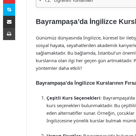
Öğrenim Yöntemleri
Skype
E-Posta ile paylaş
Bayrampaşa’da İngilizce Kursla
Yazdır
Günümüz dünyasında İngilizce, küresel bir iletiş
sosyal hayata, seyahatlerden akademik kariyerle
sağlamaktadır. Bu bağlamda, İstanbul’un önemli
kurslarına olan ilgi her geçen gün artmaktadır. 
yöntemler daha etkili?
Bayrampaşa’da İngilizce Kurslarının Fırsa
Çeşitli Kurs Seçenekleri
: Bayrampaşa’da 
kurs seçenekleri bulunmaktadır. Bu çeşitlilik
eden alternatifler sunar. Örneğin, çocuklar i
İngilizcesine yönelik kurslar bulmak müm
Uygun Fiyatlar
: Bayrampaşa’da bulunan ku