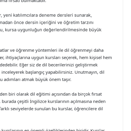
nma fırsatı bulmaktadır.
r, yeni katılımcılara deneme dersleri sunarak,
madan önce dersin içeriğini ve öğretim tarzını
Bu, kursa uygunluğun değerlendirilmesinde büyük
rsatlar ve öğrenme yöntemleri ile dil öğrenmeyi daha
iler, ihtiyaçlarına uygun kursları seçerek, hem kişisel hem
debilir. Eğer siz de dil becerilerinizi geliştirmek
 inceleyerek başlangıç yapabilirsiniz. Unutmayın, dil
ru adımları atmak büyük önem taşır.
n biri olarak dil eğitimi açısından da birçok fırsat
 burada çeşitli İngilizce kurslarının açılmasına neden
arklı seviyelerde sunulan bu kurslar, öğrencilere dil
kurslarının en önemli özelliklerinden biridir. Kurslar,