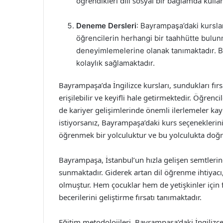
öğrendikleri dili sosyal bir bağlamda kulla
Deneme Dersleri
: Bayrampaşa’daki kursla
öğrencilerin herhangi bir taahhütte bulun
deneyimlemelerine olanak tanımaktadır. 
kolaylık sağlamaktadır.
Bayrampaşa’da İngilizce kursları, sundukları fı
erişilebilir ve keyifli hale getirmektedir. Öğrenc
de kariyer gelişimlerinde önemli ilerlemeler kayde
istiyorsanız, Bayrampaşa’daki kurs seçeneklerini
öğrenmek bir yolculuktur ve bu yolculukta doğ
Bayrampaşa, İstanbul’un hızla gelişen semtlerinde
sunmaktadır. Giderek artan dil öğrenme ihtiyacı,
olmuştur. Hem çocuklar hem de yetişkinler için f
becerilerini geliştirme fırsatı tanımaktadır.
Eğitim metodolojileri, Bayrampaşa’daki İngilizce 