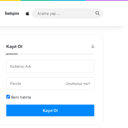
Sitemap
Arama
İletişim
yap
...
Kayıt Ol
Unuttunuz mu?
Beni hatırla
Kayıt Ol