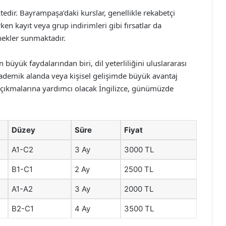
ktedir. Bayrampaşa’daki kurslar, genellikle rekabetçi
rken kayıt veya grup indirimleri gibi fırsatlar da
nekler sunmaktadır.
büyük faydalarından biri, dil yeterliliğini uluslararası
kademik alanda veya kişisel gelişimde büyük avantaj
e çıkmalarına yardımcı olacak İngilizce, günümüzde
Düzey
Süre
Fiyat
A1-C2
3 Ay
3000 TL
B1-C1
2 Ay
2500 TL
A1-A2
3 Ay
2000 TL
B2-C1
4 Ay
3500 TL