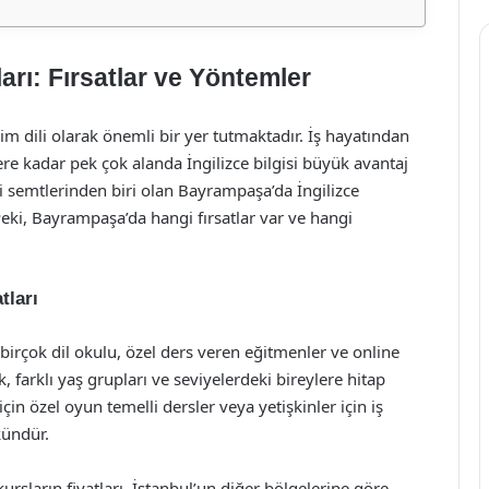
rı: Fırsatlar ve Yöntemler
im dili olarak önemli bir yer tutmaktadır. İş hayatından
re kadar pek çok alanda İngilizce bilgisi büyük avantaj
 semtlerinden biri olan Bayrampaşa’da İngilizce
Peki, Bayrampaşa’da hangi fırsatlar var ve hangi
tları
birçok dil okulu, özel ders veren eğitmenler ve online
, farklı yaş grupları ve seviyelerdeki bireylere hitap
çin özel oyun temelli dersler veya yetişkinler için iş
kündür.
rsların fiyatları, İstanbul’un diğer bölgelerine göre