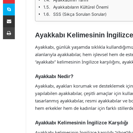
Skype
Ayakkabıların Kültürel Önemi
SSS (Sıkça Sorulan Sorular)
E-Posta ile paylaş
Yazdır
Ayakkabı Kelimesinin İngilizce
Ayakkabı, günlük yaşamda sıklıkla kullandığımız ö
alanlarıyla ayakkabılar, hem işlevsel hem de es
“ayakkabı” kelimesinin İngilizce karşılığını, ayakk
Ayakkabı Nedir?
Ayakkabı, ayakları korumak ve desteklemek için 
yapılabilen ayakkabılar, çeşitli amaçlar için kulla
tasarlanmış ayakkabılar, resmi ayakkabılar ve bot
hem erkekler hem de kadınlar için farklı stillerd
Ayakkabı Kelimesinin İngilizce Karşılığı
Ayakkabı kelimesinin İngilizce karşılığı “shoe”