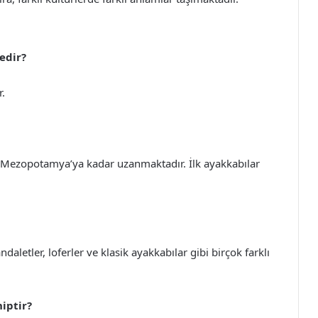
nedir?
r.
e, Mezopotamya’ya kadar uzanmaktadır. İlk ayakkabılar
daletler, loferler ve klasik ayakkabılar gibi birçok farklı
iptir?