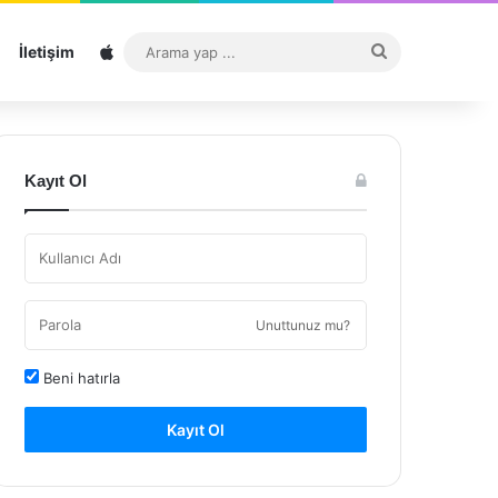
Sitemap
Arama
İletişim
yap
...
Kayıt Ol
Unuttunuz mu?
Beni hatırla
Kayıt Ol