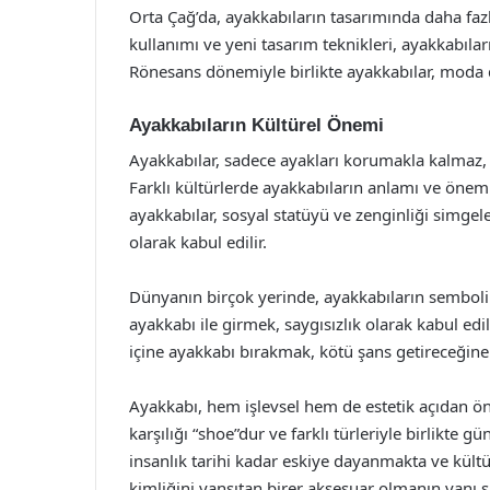
Orta Çağ’da, ayakkabıların tasarımında daha fazl
kullanımı ve yeni tasarım teknikleri, ayakkabılar
Rönesans dönemiyle birlikte ayakkabılar, moda 
Ayakkabıların Kültürel Önemi
Ayakkabılar, sadece ayakları korumakla kalmaz, a
Farklı kültürlerde ayakkabıların anlamı ve önemi
ayakkabılar, sosyal statüyü ve zenginliği simgele
olarak kabul edilir.
Dünyanın birçok yerinde, ayakkabıların sembolik 
ayakkabı ile girmek, saygısızlık olarak kabul edil
içine ayakkabı bırakmak, kötü şans getireceğine i
Ayakkabı, hem işlevsel hem de estetik açıdan öne
karşılığı “shoe”dur ve farklı türleriyle birlikte 
insanlık tarihi kadar eskiye dayanmakta ve kültür
kimliğini yansıtan birer aksesuar olmanın yanı sır