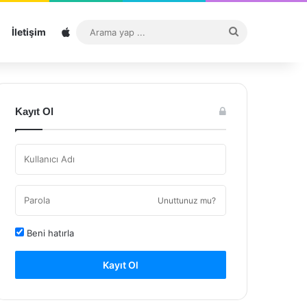
Sitemap
Arama
İletişim
yap
...
Kayıt Ol
Unuttunuz mu?
Beni hatırla
Kayıt Ol