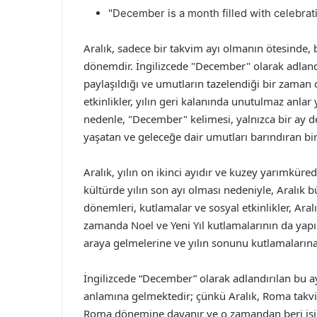
"December is a month filled with celebratio
Aralık, sadece bir takvim ayı olmanın ötesinde, b
dönemdir. İngilizcede "December" olarak adlandır
paylaşıldığı ve umutların tazelendiği bir zaman 
etkinlikler, yılın geri kalanında unutulmaz anlar 
nedenle, "December" kelimesi, yalnızca bir ay d
yaşatan ve geleceğe dair umutları barındıran bi
Aralık, yılın on ikinci ayıdır ve kuzey yarımküre
kültürde yılın son ayı olması nedeniyle, Aralık b
dönemleri, kutlamalar ve sosyal etkinlikler, Aralık’
zamanda Noel ve Yeni Yıl kutlamalarının da yapıl
araya gelmelerine ve yılın sonunu kutlamalarına
İngilizcede “December” olarak adlandırılan bu ay
anlamına gelmektedir; çünkü Aralık, Roma takvim
Roma dönemine dayanır ve o zamandan beri isim