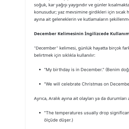
soğuk, kar yağışı yaygındır ve günler kısalmakt
konusudur; yaz mevsimine girdikleri için sıcak hav
ayına ait geleneklerin ve kutlamaların şekillenme
December Kelimesinin İngilizcede Kullanım
"December" kelimesi, günlük hayatta birçok farkl
belirtmek için sıklıkla kullanılır:
"My birthday is in December." (Benim doğ
"We will celebrate Christmas on December 2
Ayrıca, Aralık ayına ait olayları ya da durumları 
"The temperatures usually drop significant
ölçüde düşer.)