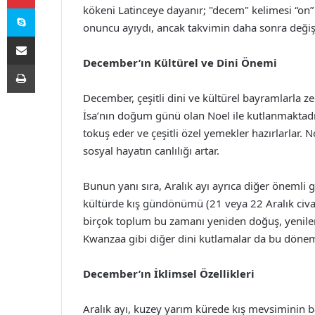
Skype
kökeni Latinceye dayanır; "decem" kelimesi “on”
onuncu ayıydı, ancak takvimin daha sonra değişme
E-Posta ile paylaş
December’ın Kültürel ve Dini Önemi
Yazdır
December, çeşitli dini ve kültürel bayramlarla zen
İsa’nın doğum günü olan Noel ile kutlanmaktadır.
tokuş eder ve çeşitli özel yemekler hazırlarlar. 
sosyal hayatın canlılığı artar.
Bunun yanı sıra, Aralık ayı ayrıca diğer önemli 
kültürde kış gündönümü (21 veya 22 Aralık civarı
birçok toplum bu zamanı yeniden doğuş, yenile
Kwanzaa gibi diğer dini kutlamalar da bu dönem
December’ın İklimsel Özellikleri
Aralık ayı, kuzey yarım kürede kış mevsiminin b