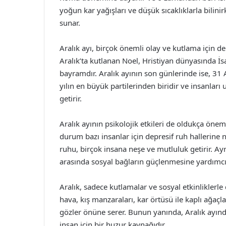
yoğun kar yağışları ve düşük sıcaklıklarla bilinir
sunar.
Aralık ayı, birçok önemli olay ve kutlama için de
Aralık’ta kutlanan Noel, Hristiyan dünyasında İ
bayramdır. Aralık ayının son günlerinde ise, 31 Ar
yılın en büyük partilerinden biridir ve insanları 
getirir.
Aralık ayının psikolojik etkileri de oldukça önemli
durum bazı insanlar için depresif ruh hallerine n
ruhu, birçok insana neşe ve mutluluk getirir. Ay
arasında sosyal bağların güçlenmesine yardımcı 
Aralık, sadece kutlamalar ve sosyal etkinliklerle
hava, kış manzaraları, kar örtüsü ile kaplı ağaçlar
gözler önüne serer. Bunun yanında, Aralık ayında
insan için bir huzur kaynağıdır.