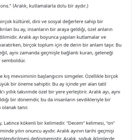
ns." (Aralık, kutlamalarla dolu bir aydır.)
irçok kültürel, dini ve sosyal değerlere sahip bir
ılan bu ay, insanların bir araya geldiği, özel anların
dilimidir. Aralık ayı boyunca yapılan kutlamalar ve
yaratırken, birçok toplum için de derin bir anlam taşır. Bu
eğil, aynı zamanda geçmişle bağlantı kuran, geleneği
r semboldür.
de kış mevsiminin başlangıcını simgeler. Özellikle birçok
üyük bir öneme sahiptir. Bu ay içinde yer alan tatil
ı yıllık takvimde özel bir yere yerleştirir. Aralık ayı, aynı
dığı bir dönemdir, bu da insanların sevdikleriyle bir
 olanak tanır.
, Latince kökenli bir kelimedir. “Decem” kelimesi, “on”
inde yılın onuncu ayıdır. Aralık ayının tarihi geçmişi
lendirilmesi değişmemiştir. Aralık, soğuk iklimlerde