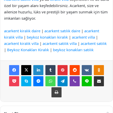
özel bir yaşam alanı keşfedebilirsiniz. Acarkent, size ve
ailenize huzurlu, lüks ve prestijli bir yaşam sunmak için tüm
imkanları sağlıyor.
acarkent kiralık daire
|
acarkent satılık daire
|
acarkent
kiralık villa
|
beykoz konakları kiralık
|
acarkent villa
|
acarkent kiralık villa
|
acarkent satılık villa
|
acarkent satılık
|
Beykoz Konakları Kiralık
|
beykoz konakları satılık
Facebook
X
LinkedIn
Tumblr
Pinterest
Reddit
VKontakte
Odnok
Pocket
Skype
Messenger
WhatsApp
Telegram
Viber
Line
E-Posta ile payla
Yazdır