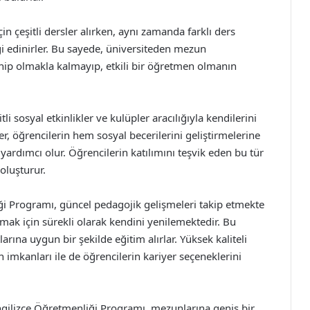
için çeşitli dersler alırken, aynı zamanda farklı ders
lgi edinirler. Bu sayede, üniversiteden mezun
sahip olmakla kalmayıp, etkili bir öğretmen olmanın
li sosyal etkinlikler ve kulüpler aracılığıyla kendilerini
r, öğrencilerin hem sosyal becerilerini geliştirmelerine
ardımcı olur. Öğrencilerin katılımını teşvik eden bu tür
 oluşturur.
iği Programı, güncel pedagojik gelişmeleri takip etmekte
ak için sürekli olarak kendini yenilemektedir. Bu
ına uygun bir şekilde eğitim alırlar. Yüksek kaliteli
imkanları ile de öğrencilerin kariyer seçeneklerini
 İngilizce Öğretmenliği Programı, mezunlarına geniş bir