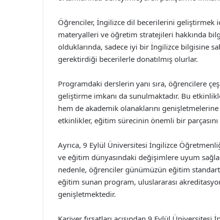
Öğrenciler, İngilizce dil becerilerini geliştirmek 
materyalleri ve öğretim stratejileri hakkında bi
olduklarında, sadece iyi bir İngilizce bilgisine 
gerektirdiği becerilerle donatılmış olurlar.
Programdaki derslerin yanı sıra, öğrencilere çeşit
geliştirme imkanı da sunulmaktadır. Bu etkinlikle
hem de akademik olanaklarını genişletmelerine y
etkinlikler, eğitim sürecinin önemli bir parçasını
Ayrıca, 9 Eylül Üniversitesi İngilizce Öğretmenl
ve eğitim dünyasındaki değişimlere uyum sağlam
nedenle, öğrenciler günümüzün eğitim standartlar
eğitim sunan program, uluslararası akreditasyon 
genişletmektedir.
Kariyer fırsatları açısından 9 Eylül Üniversitesi