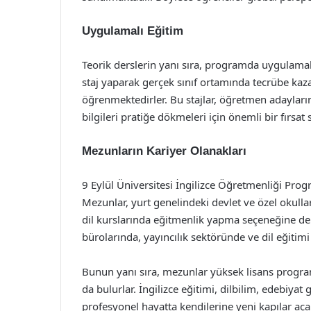
Uygulamalı Eğitim
Teorik derslerin yanı sıra, programda uygulamalı
staj yaparak gerçek sınıf ortamında tecrübe ka
öğrenmektedirler. Bu stajlar, öğretmen adaylarını
bilgileri pratiğe dökmeleri için önemli bir fırsat
Mezunların Kariyer Olanakları
9 Eylül Üniversitesi İngilizce Öğretmenliği Progr
Mezunlar, yurt genelindeki devlet ve özel okullar
dil kurslarında eğitmenlik yapma seçeneğine de sa
bürolarında, yayıncılık sektöründe ve dil eğitimi 
Bunun yanı sıra, mezunlar yüksek lisans prog
da bulurlar. İngilizce eğitimi, dilbilim, edebi
profesyonel hayatta kendilerine yeni kapılar açabi