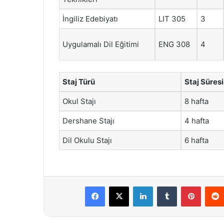
İngiliz Edebiyatı
LIT 305
3
Uygulamalı Dil Eğitimi
ENG 308
4
Staj Türü
Staj Süresi
Okul Stajı
8 hafta
Dershane Stajı
4 hafta
Dil Okulu Stajı
6 hafta
Facebook
X
LinkedIn
Tumblr
Pintere