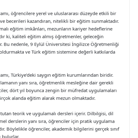
amı, öğrencilere yerel ve uluslararası düzeyde etkili bir
i ve becerileri kazandıran, nitelikli bir eğitim sunmaktadır.
lı eğitim imkânları, mezunların kariyer hedeflerine
r ki, kaliteli eğitim almış öğretmenler, geleceğin
ir. Bu nedenle, 9 Eylül Üniversitesi İngilizce Öğretmenliği
oldurmakta ve Türk eğitim sistemine değerli katkılarda
ramı, Türkiye’deki saygın eğitim kurumlarından biridir.
ğlamanın yanı sıra, öğretmenlik mesleğine dair gerekli
ciler, dört yıl boyunca zengin bir müfredat uygulamaları
birçok alanda eğitim alarak mezun olmaktadır.
an teorik ve uygulamalı dersleri içerir. Dilbilgisi, dil
mel derslerin yanı sıra, öğrenciler için pratik uygulama
r. Böylelikle öğrenciler, akademik bilgilerini gerçek sınıf
bulurlar.