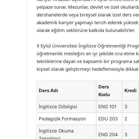
yelpaze sunar. Mezunlar, devlet ve özel okullard
dershanelerde veya bireysel olarak özel ders ve
akademik kariyer yapmayı tercih ederek yüksek 
olarak eğitim sektörüne katkıda bulunabilirler.
9 Eylül Üniversitesi İngilizce Öğretmenliği Progr
öğretmenlik mesleğini en iyi şekilde icra etme
tekniklerine dayalı ve kapsamlı bir programa 
kişisel olarak geliştirmeyi hedeflemesiyle dikka
Ders
Ders Adı
Kredi
Kodu
İngilizce Dilbilgisi
ENG 101
3
Pedagojik Formasyon
EDU 203
2
İngilizce Okuma
ENG 204
3
Teknikleri