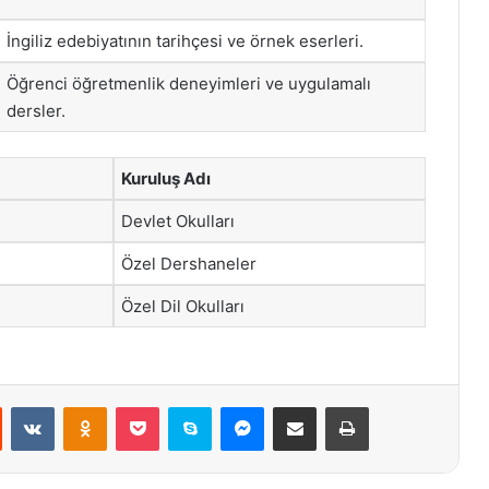
İngiliz edebiyatının tarihçesi ve örnek eserleri.
Öğrenci öğretmenlik deneyimleri ve uygulamalı
dersler.
Kuruluş Adı
Devlet Okulları
Özel Dershaneler
Özel Dil Okulları
st
Reddit
VKontakte
Odnoklassniki
Pocket
Skype
Messenger
E-Posta ile paylaş
Yazdır