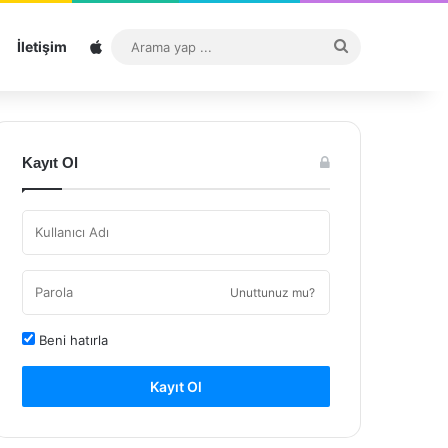
Sitemap
Arama
İletişim
yap
...
Kayıt Ol
Unuttunuz mu?
Beni hatırla
Kayıt Ol