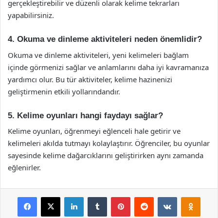
gerçekleştirebilir ve düzenli olarak kelime tekrarları
yapabilirsiniz.
4. Okuma ve dinleme aktiviteleri neden önemlidir?
Okuma ve dinleme aktiviteleri, yeni kelimeleri bağlam
içinde görmenizi sağlar ve anlamlarını daha iyi kavramanıza
yardımcı olur. Bu tür aktiviteler, kelime hazinenizi
geliştirmenin etkili yollarındandır.
5. Kelime oyunları hangi faydayı sağlar?
Kelime oyunları, öğrenmeyi eğlenceli hale getirir ve
kelimeleri akılda tutmayı kolaylaştırır. Öğrenciler, bu oyunlar
sayesinde kelime dağarcıklarını geliştirirken aynı zamanda
eğlenirler.
Facebook
X
LinkedIn
Tumblr
Pinterest
Reddit
VKontakte
Odnok