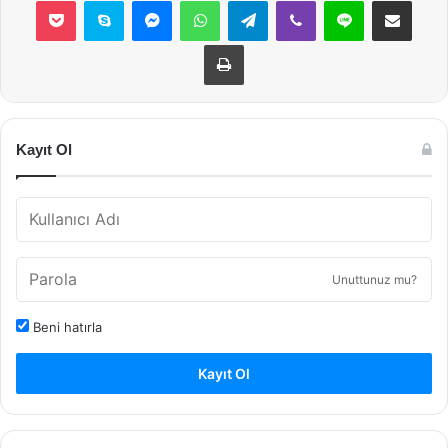
Pocket
Skype
Messenger
WhatsApp
Telegram
Viber
Line
E-Posta ile payla
Yazdır
Kayıt Ol
Unuttunuz mu?
Beni hatırla
Kayıt Ol