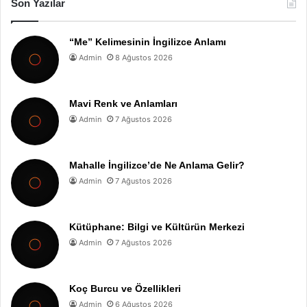
Son Yazılar
“Me” Kelimesinin İngilizce Anlamı
Admin
8 Ağustos 2026
Mavi Renk ve Anlamları
Admin
7 Ağustos 2026
Mahalle İngilizce’de Ne Anlama Gelir?
Admin
7 Ağustos 2026
Kütüphane: Bilgi ve Kültürün Merkezi
Admin
7 Ağustos 2026
Koç Burcu ve Özellikleri
Admin
6 Ağustos 2026