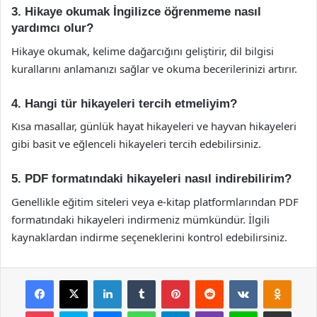
3. Hikaye okumak İngilizce öğrenmeme nasıl
yardımcı olur?
Hikaye okumak, kelime dağarcığını geliştirir, dil bilgisi
kurallarını anlamanızı sağlar ve okuma becerilerinizi artırır.
4. Hangi tür hikayeleri tercih etmeliyim?
Kısa masallar, günlük hayat hikayeleri ve hayvan hikayeleri
gibi basit ve eğlenceli hikayeleri tercih edebilirsiniz.
5. PDF formatındaki hikayeleri nasıl indirebilirim?
Genellikle eğitim siteleri veya e-kitap platformlarından PDF
formatındaki hikayeleri indirmeniz mümkündür. İlgili
kaynaklardan indirme seçeneklerini kontrol edebilirsiniz.
Facebook
X
LinkedIn
Tumblr
Pinterest
Reddit
VKontakte
Odnok
Pocket
Skype
Messenger
WhatsApp
Telegram
Viber
Line
E-Posta ile payla