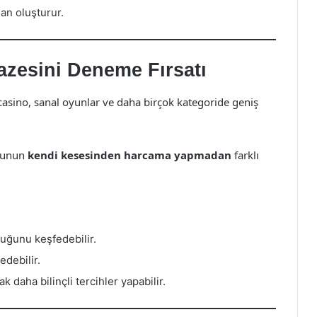
lan oluşturur.
azesini Deneme Fırsatı
lı casino, sanal oyunlar ve daha birçok kategoride geniş
ncunun
kendi kesesinden harcama yapmadan
farklı
duğunu keşfedebilir.
 edebilir.
daha bilinçli tercihler yapabilir.