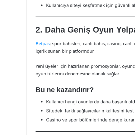
Kullanıcıya siteyi keşfetmek için güvenli a
2. Daha Geniş Oyun Yelp
Betpas
; spor bahisleri, canlı bahis, casino, can
içerik sunan bir platformdur.
Yeni üyeler için hazırlanan promosyonlar, oyu
oyun türlerini denemesine olanak sağlar.
Bu ne kazandırır?
Kullanıcı hangi oyunlarda daha başarılı ol
Sitedeki farklı sağlayıcıların kalitesini test
Casino ve spor bölümlerinde denge kurarak 