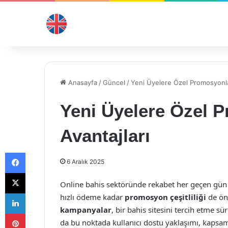
Anasayfa
/
Güncel
/
Yeni Üyelere Özel Promosyonlar
Yeni Üyelere Özel 
Avantajları
Facebook
6 Aralık 2025
X
Online bahis sektöründe rekabet her geçen gün a
LinkedIn
hızlı ödeme kadar
promosyon çeşitliliği
de ön
kampanyalar
, bir bahis sitesini tercih etme sü
Pinterest
da bu noktada kullanıcı dostu yaklaşımı, kapsam