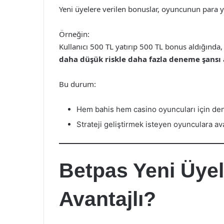
Yeni üyelere verilen bonuslar, oyuncunun para y
Örneğin:
Kullanıcı 500 TL yatırıp 500 TL bonus aldığında
daha düşük riskle daha fazla deneme şansı
Bu durum:
Hem bahis hem casino oyuncuları için den
Strateji geliştirmek isteyen oyunculara av
Betpas Yeni Üyel
Avantajlı?