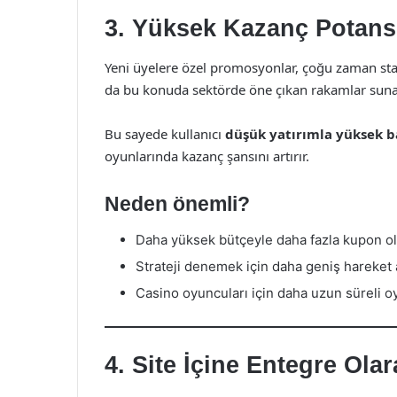
3. Yüksek Kazanç Potansi
Yeni üyelere özel promosyonlar, çoğu zaman stan
da bu konuda sektörde öne çıkan rakamlar suna
Bu sayede kullanıcı
düşük yatırımla yüksek b
oyunlarında kazanç şansını artırır.
Neden önemli?
Daha yüksek bütçeyle daha fazla kupon olu
Strateji denemek için daha geniş hareket a
Casino oyuncuları için daha uzun süreli 
4. Site İçine Entegre Ola