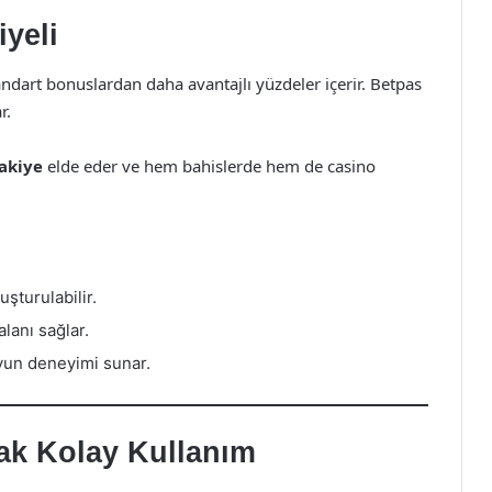
yeli
dart bonuslardan daha avantajlı yüzdeler içerir. Betpas
r.
akiye
elde eder ve hem bahislerde hem de casino
şturulabilir.
lanı sağlar.
oyun deneyimi sunar.
rak Kolay Kullanım