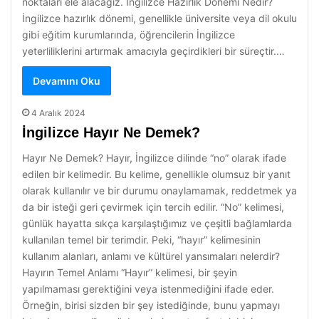
noktaları ele alacağız. İngilizce Hazırlık Dönemi Nedir?
İngilizce hazırlık dönemi, genellikle üniversite veya dil okulu
gibi eğitim kurumlarında, öğrencilerin İngilizce
yeterliliklerini artırmak amacıyla geçirdikleri bir süreçtir.…
Devamını Oku
4 Aralık 2024
İngilizce Hayır Ne Demek?
Hayır Ne Demek? Hayır, İngilizce dilinde “no” olarak ifade
edilen bir kelimedir. Bu kelime, genellikle olumsuz bir yanıt
olarak kullanılır ve bir durumu onaylamamak, reddetmek ya
da bir isteği geri çevirmek için tercih edilir. “No” kelimesi,
günlük hayatta sıkça karşılaştığımız ve çeşitli bağlamlarda
kullanılan temel bir terimdir. Peki, “hayır” kelimesinin
kullanım alanları, anlamı ve kültürel yansımaları nelerdir?
Hayırın Temel Anlamı “Hayır” kelimesi, bir şeyin
yapılmaması gerektiğini veya istenmediğini ifade eder.
Örneğin, birisi sizden bir şey istediğinde, bunu yapmayı