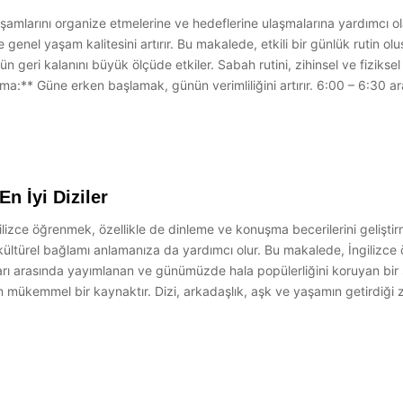
aşamlarını organize etmelerine ve hedeflerine ulaşmalarına yardımcı olan
 ve genel yaşam kalitesini artırır. Bu makalede, etkili bir günlük rutin o
n geri kalanını büyük ölçüde etkiler. Sabah rutini, zihinsel ve fiziksel
anma:** Güne erken başlamak, günün verimliliğini artırır. 6:00 – 6:30 
En İyi Diziler
ilizce öğrenmek, özellikle de dinleme ve konuşma becerilerini geliştirme
ültürel bağlamı anlamanıza da yardımcı olur. Bu makalede, İngilizce öğ
ları arasında yayımlanan ve günümüzde hala popülerliğini koruyan bir 
 mükemmel bir kaynaktır. Dizi, arkadaşlık, aşk ve yaşamın getirdiği z