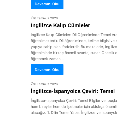
Devamını Oku
6 Temmuz 2026
İngilizce Kalıp Cümleler
İngilizce Kalıp Cümleler: Dil Öğreniminde Temel Ara
öğrenilmektedir. Dil öğreniminde, kelime bilgisi ve di
yapıya sahip olan ifadelerdir. Bu makalede, İngilizce
öğreniminde birkaç önemli avantaj sunar. Öncelikle, d
öğrenmek zaman…
Devamını Oku
6 Temmuz 2026
İngilizce-İspanyolca Çeviri: Temel B
İngilizce-İspanyolca Çeviri: Temel Bilgiler ve İpuçl
hem bireyler hem de işletmeler için oldukça önemlid
alacağız. 1. Dilin Temel Yapısı İngilizce ve İspanyol