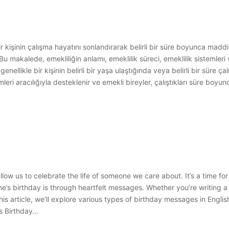
bir kişinin çalışma hayatını sonlandırarak belirli bir süre boyunca ma
r. Bu makalede, emekliliğin anlamı, emeklilik süreci, emeklilik sistemleri 
enellikle bir kişinin belirli bir yaşa ulaştığında veya belirli bir süre ç
mleri aracılığıyla desteklenir ve emekli bireyler, çalıştıkları süre boyu
llow us to celebrate the life of someone we care about. It’s a time for
s birthday is through heartfelt messages. Whether you’re writing a c
his article, we’ll explore various types of birthday messages in Englis
s Birthday…