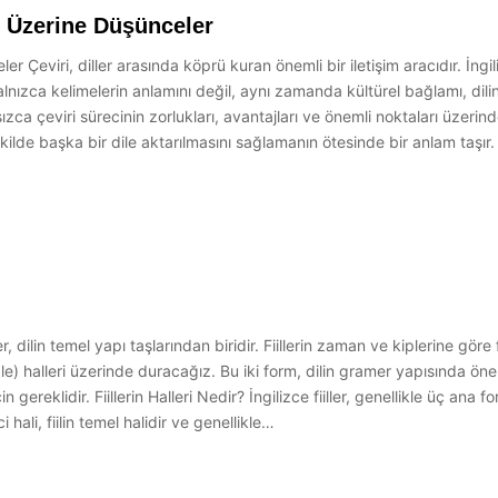
i Üzerine Düşünceler
er Çeviri, diller arasında köprü kuran önemli bir iletişim aracıdır. İn
lnızca kelimelerin anlamını değil, aynı zamanda kültürel bağlamı, dilin 
ca çeviri sürecinin zorlukları, avantajları ve önemli noktaları üzerind
kilde başka bir dile aktarılmasını sağlamanın ötesinde bir anlam taşır. İ
iiller, dilin temel yapı taşlarından biridir. Fiillerin zaman ve kiplerine g
iple) halleri üzerinde duracağız. Bu iki form, dilin gramer yapısında öne
ereklidir. Fiillerin Halleri Nedir? İngilizce fiiller, genellikle üç ana fo
 hali, fiilin temel halidir ve genellikle…