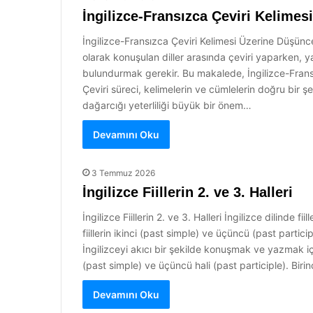
İngilizce-Fransızca Çeviri Kelimes
İngilizce-Fransızca Çeviri Kelimesi Üzerine Düşüncel
olarak konuşulan diller arasında çeviri yaparken, ya
bulundurmak gerekir. Bu makalede, İngilizce-Fransız
Çeviri süreci, kelimelerin ve cümlelerin doğru bir şe
dağarcığı yeterliliği büyük bir önem…
Devamını Oku
3 Temmuz 2026
İngilizce Fiillerin 2. ve 3. Halleri
İngilizce Fiillerin 2. ve 3. Halleri İngilizce dilinde f
fiillerin ikinci (past simple) ve üçüncü (past partic
İngilizceyi akıcı bir şekilde konuşmak ve yazmak için g
(past simple) ve üçüncü hali (past participle). Birinci
Devamını Oku