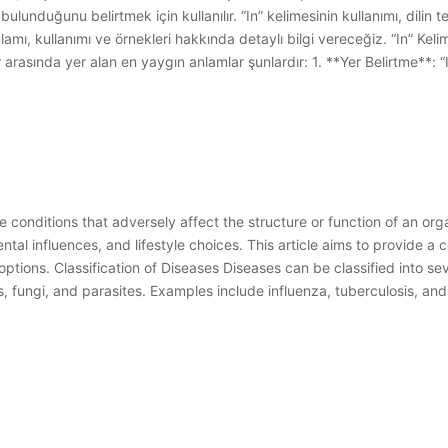
lunduğunu belirtmek için kullanılır. “In” kelimesinin kullanımı, dilin tem
amı, kullanımı ve örnekleri hakkında detaylı bilgi vereceğiz. “In” Kelim
 arasında yer alan en yaygın anlamlar şunlardır: 1. **Yer Belirtme**: “I
conditions that adversely affect the structure or function of an org
tal influences, and lifestyle choices. This article aims to provide a
options. Classification of Diseases Diseases can be classified into se
, fungi, and parasites. Examples include influenza, tuberculosis, an