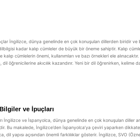
çlar İngilizce, dünya genelinde en çok konuşulan dillerden biridir ve
lbilgisi kadar kalıp cümleler de büyük bir öneme sahiptir. Kalıp cümleler
 kalıp cümlelerin önemi, kullanımları ve bazı örnekleri ele alınacaktır
il öğrenicilerine akıcılık kazandırır. Yeni bir dil öğrenirken, kelime da
ilgiler ve İpuçları
arı İngilizce ve İspanyolca, dünya genelinde en çok konuşulan diller ara
ir. Bu makalede, İngilizce’den İspanyolca’ya çeviri yaparken dikkate a
ca, dil yapısı açısından önemli farklılıklar gösterir. İngilizce, SVO (Ö