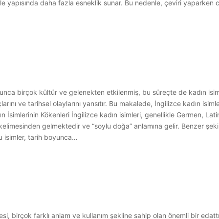
e yapısında daha fazla esneklik sunar. Bu nedenle, çeviri yaparken c
oyunca birçok kültür ve gelenekten etkilenmiş, bu süreçte de kadın isimle
çlarını ve tarihsel olaylarını yansıtır. Bu makalede, İngilizce kadın isiml
simlerinin Kökenleri İngilizce kadın isimleri, genellikle Germen, Latin,
” kelimesinden gelmektedir ve “soylu doğa” anlamına gelir. Benzer şek
Bu isimler, tarih boyunca…
esi, birçok farklı anlam ve kullanım şekline sahip olan önemli bir edattı