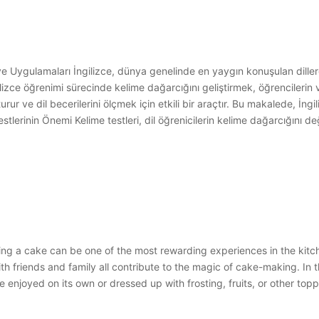
 Uygulamaları İngilizce, dünya genelinde en yaygın konuşulan dillerde
lizce öğrenimi sürecinde kelime dağarcığını geliştirmek, öğrencilerin v
turur ve dil becerilerini ölçmek için etkili bir araçtır. Bu makalede, İng
stlerinin Önemi Kelime testleri, dil öğrenicilerin kelime dağarcığını de
g a cake can be one of the most rewarding experiences in the kitche
ith friends and family all contribute to the magic of cake-making. In th
e enjoyed on its own or dressed up with frosting, fruits, or other topp