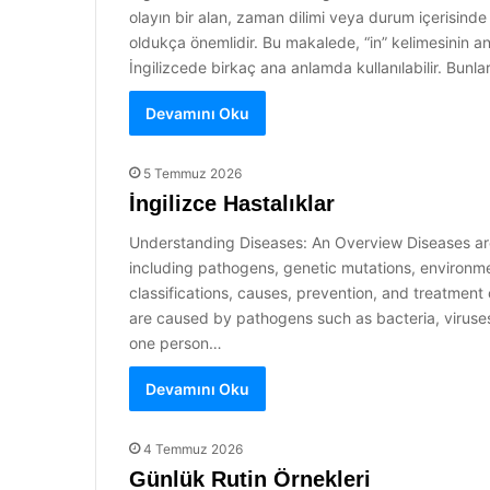
olayın bir alan, zaman dilimi veya durum içerisinde bu
oldukça önemlidir. Bu makalede, “in” kelimesinin anl
İngilizcede birkaç ana anlamda kullanılabilir. Bunlar
Devamını Oku
5 Temmuz 2026
İngilizce Hastalıklar
Understanding Diseases: An Overview Diseases are 
including pathogens, genetic mutations, environmen
classifications, causes, prevention, and treatment 
are caused by pathogens such as bacteria, viruses
one person…
Devamını Oku
4 Temmuz 2026
Günlük Rutin Örnekleri