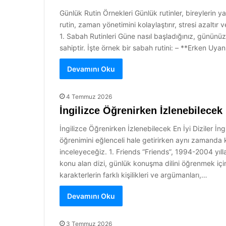
Günlük Rutin Örnekleri Günlük rutinler, bireylerin y
rutin, zaman yönetimini kolaylaştırır, stresi azaltır
1. Sabah Rutinleri Güne nasıl başladığınız, gününüzü
sahiptir. İşte örnek bir sabah rutini: – **Erken Uy
Devamını Oku
4 Temmuz 2026
İngilizce Öğrenirken İzlenebilecek 
İngilizce Öğrenirken İzlenebilecek En İyi Diziler İng
öğrenimini eğlenceli hale getirirken aynı zamanda k
inceleyeceğiz. 1. Friends “Friends”, 1994-2004 yıl
konu alan dizi, günlük konuşma dilini öğrenmek için
karakterlerin farklı kişilikleri ve argümanları,…
Devamını Oku
3 Temmuz 2026