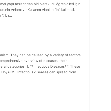
el yapı taşlarından biri olarak, dil öğrenicileri için
esinin Anlamı ve Kullanım Alanları “In” kelimesi,
n”, bir…
anism. They can be caused by a variety of factors
 comprehensive overview of diseases, their
veral categories: 1. **Infectious Diseases**: These
d HIV/AIDS. Infectious diseases can spread from