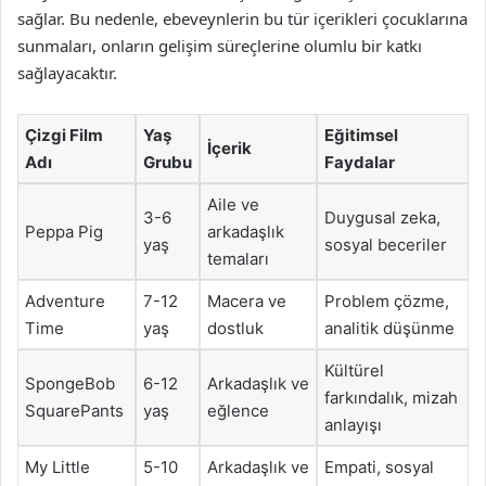
sağlar. Bu nedenle, ebeveynlerin bu tür içerikleri çocuklarına
sunmaları, onların gelişim süreçlerine olumlu bir katkı
sağlayacaktır.
Çizgi Film
Yaş
Eğitimsel
İçerik
Adı
Grubu
Faydalar
Aile ve
3-6
Duygusal zeka,
Peppa Pig
arkadaşlık
yaş
sosyal beceriler
temaları
Adventure
7-12
Macera ve
Problem çözme,
Time
yaş
dostluk
analitik düşünme
Kültürel
SpongeBob
6-12
Arkadaşlık ve
farkındalık, mizah
SquarePants
yaş
eğlence
anlayışı
My Little
5-10
Arkadaşlık ve
Empati, sosyal