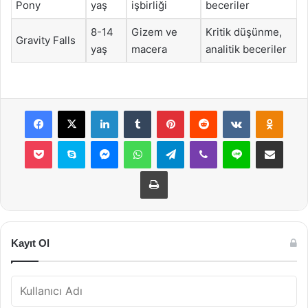
Pony
yaş
işbirliği
beceriler
8-14
Gizem ve
Kritik düşünme,
Gravity Falls
yaş
macera
analitik beceriler
Facebook
X
LinkedIn
Tumblr
Pinterest
Reddit
VKontakte
Odnok
Pocket
Skype
Messenger
WhatsApp
Telegram
Viber
Line
E-Posta ile payla
Yazdır
Kayıt Ol